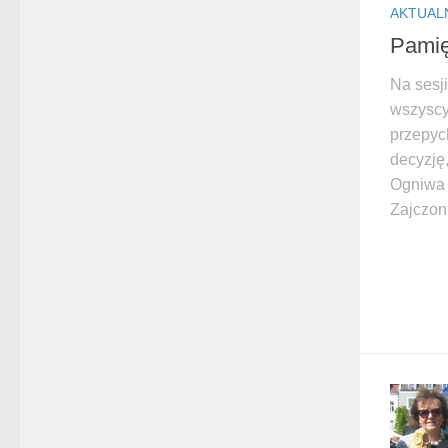
AKTUAL
Pamię
Na sesj
wszyscy
przepyc
decyzję
Ogniwa 
Zajczon