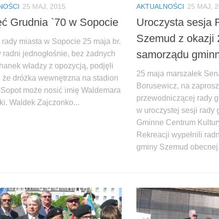
NOŚCI
25 MAJ, 2015
AKTUALNOŚCI
25 MAJ, 
ć Grudnia `70 w Sopocie
Uroczysta sesja
Szemud z okazji 
i rady miasta w Sopocie 25 maja br.
samorządu gmin
 radni jednogłośnie, bez żadnych
hanek władzy z opozycją, podjęli
25 maja marszałek Sen
, że dróżka wewnętrzna na stadion
Borusewicz, na zaprosz
Sopot może nosić imię Waldemara
przewodniczącej rady gm
ki. Waldek Zajczonko...
w uroczystej sesji rad
Gminne Centrum Kultury
Rekreacji wypełnili rad
gminy Szemud obecnej.