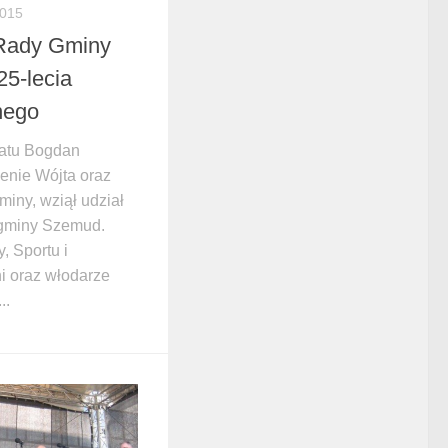
2015
 Rady Gminy
25-lecia
nego
atu Bogdan
enie Wójta oraz
iny, wziął udział
y gminy Szemud.
, Sportu i
ni oraz włodarze
..