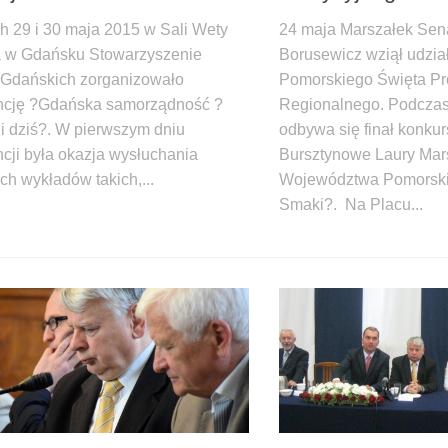
h 29 i 30 maja 2015 w Sali Wety
24 maja Marszałek Se
 w Gdańsku Stowarzyszenie
Borusewicz wziął udział
Gdańskich zorganizowało
Pomorskiego Święta Pr
ncję ?Gdańska samorządność ?
Regionalnego. Podczas
 i dziś?. W pierwszym dniu
odbywa się finał konku
ncji była okazja wysłuchania
Bursztynowe Laury Mar
ch wykładów takich,...
Województwa Pomorski
Smaki?. Na Placu...