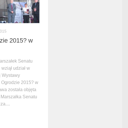
2015
zie 2015? w
arszałek Senatu
wziął udział w
ej Wystawy
 Ogrodzie 2015? w
wa została objęta
 Marszałka Senatu
a....