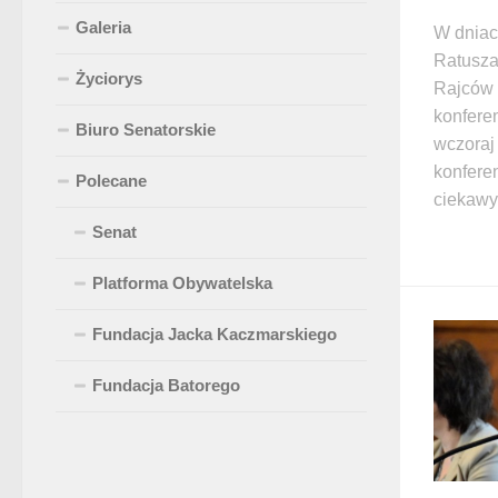
Galeria
W dniac
Ratusza
Życiorys
Rajców 
konfere
Biuro Senatorskie
wczoraj
konfere
Polecane
ciekawy
Senat
Platforma Obywatelska
Fundacja Jacka Kaczmarskiego
Fundacja Batorego