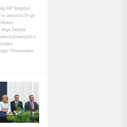
natu RP Bogdan
 w otwarciu IX-go
oduktu
 tego Święta
rsów kulinarnych o
szałka
ego ?Pomorskie