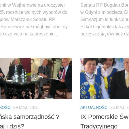
onii w Wejherowie na uroczystej
Senatu RP Bogdan Boru
 25. rocznicę wolnych wyborów do
w Gdyni z młodzieżą Gi
ądów Marszałek Senatu RP
Gimnazjum to funkcjonu
Borusewicz nie mógł być obecny.
Szkół Ogólnokształcącyc
go czerwca na zaproszenie...
uczęszczają również dzi
NOŚCI
29 MAJ, 2015
AKTUALNOŚCI
25 MAJ, 
ska samorządność ?
IX Pomorskie Świ
j i dziś?
Tradycyjnego