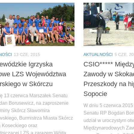
NOŚCI
13 CZE, 2015
AKTUALNOŚCI
5 CZE, 2
jewódzkie Igrzyska
CSIO***** Międz
towe LZS Województwa
Zawody w Skokac
skiego w Skórczu
Przeszkody na h
Sopocie
ę 13 czerwca Marszałek Senatu
an Borusewicz, na zaproszenie
W dniu 5 czerwca 2015
miny Skórcz Sławomira
Senatu RP Bogdan Bor
skiego, Burmistrza Miasta Skórcz
udział w uroczystym ot
 Koseckiego oraz
Międzynarodowych Za
niczącej LZS a zarazem Wójta