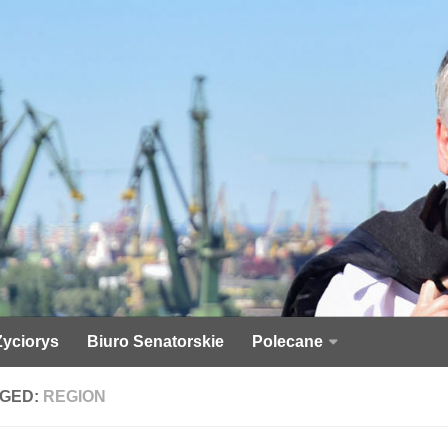
Życiorys
Biuro Senatorskie
Polecane
GED:
REGION