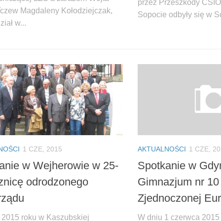
przez Przeszkody CSI
czew Magdaleny Kołodziejczak,
Sopocie odbyły się w So
ział w...
NOŚCI
1 CZE, 2015
AKTUALNOŚCI
1 CZE, 2
anie w Wejherowie w 25-
Spotkanie w Gdy
cznicę odrodzonego
Gimnazjum nr 10 
rządu
Zjednoczonej Eu
 2015 roku w Kaszubskiej
W dniu 1 czerwca 2015