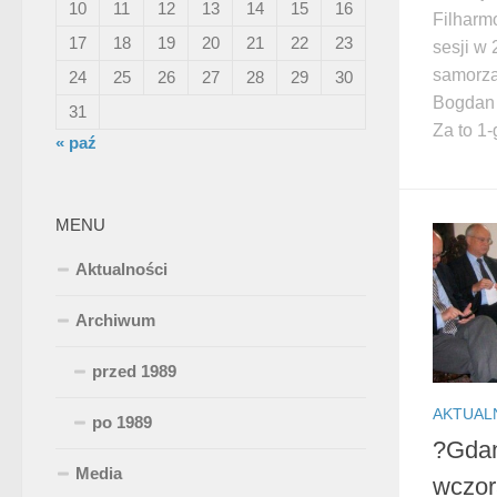
10
11
12
13
14
15
16
Filharm
17
18
19
20
21
22
23
sesji w
samorz
24
25
26
27
28
29
30
Bogdan 
31
Za to 1-
« paź
MENU
Aktualności
Archiwum
przed 1989
AKTUAL
po 1989
?Gdań
Media
wczora