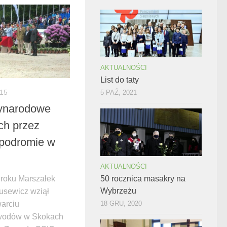
AKTUALNOŚCI
List do taty
015
5 PAŹ, 2021
ynarodowe
h przez
ipodromie w
AKTUALNOŚCI
 roku Marszałek
50 rocznica masakry na
Wybrzeżu
usewicz wziął
warciu
18 GRU, 2020
wodów w Skokach