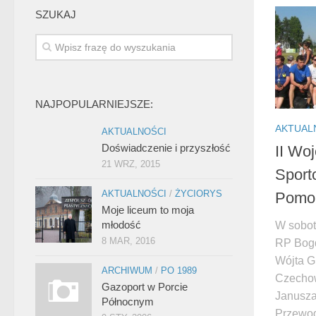
SZUKAJ
NAJPOPULARNIEJSZE:
AKTUAL
AKTUALNOŚCI
Doświadczenie i przyszłość
II Wo
21 WRZ, 2015
Spor
AKTUALNOŚCI
/
ŻYCIORYS
Pomor
Moje liceum to moja
młodość
W sobot
8 MAR, 2016
RP Bogd
Wójta G
ARCHIWUM
/
PO 1989
Czechow
Gazoport w Porcie
Janusza
Północnym
Przewod