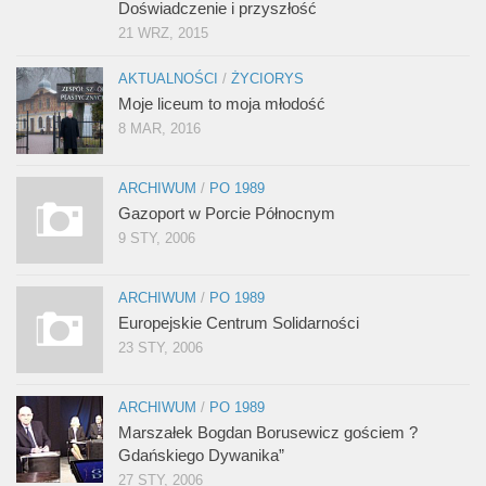
Doświadczenie i przyszłość
21 WRZ, 2015
AKTUALNOŚCI
/
ŻYCIORYS
Moje liceum to moja młodość
8 MAR, 2016
ARCHIWUM
/
PO 1989
Gazoport w Porcie Północnym
9 STY, 2006
ARCHIWUM
/
PO 1989
Europejskie Centrum Solidarności
23 STY, 2006
ARCHIWUM
/
PO 1989
Marszałek Bogdan Borusewicz gościem ?
Gdańskiego Dywanika”
27 STY, 2006