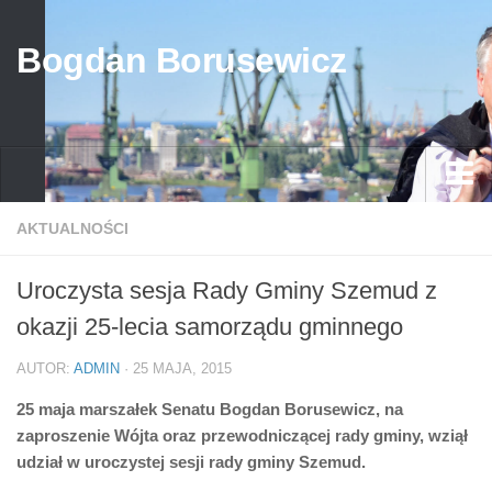
Bogdan Borusewicz
Aktualności
AKTUALNOŚCI
Archiwum
Uroczysta sesja Rady Gminy Szemud z
przed 1989
okazji 25-lecia samorządu gminnego
po 1989
AUTOR:
ADMIN
· 25 MAJA, 2015
Media
25 maja marszałek Senatu Bogdan Borusewicz, na
Galeria
zaproszenie Wójta oraz przewodniczącej rady gminy, wziął
Życiorys
udział w uroczystej sesji rady gminy Szemud.