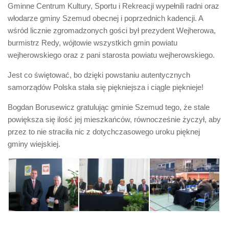
Biuro Senatorskie
Gminne Centrum Kultury, Sportu i Rekreacji wypełnili radni oraz
włodarze gminy Szemud obecnej i poprzednich kadencji. A
Polecane
wśród licznie zgromadzonych gości był prezydent Wejherowa,
Senat
burmistrz Redy, wójtowie wszystkich gmin powiatu
wejherowskiego oraz z pani starosta powiatu wejherowskiego.
Platforma Obywatelska
Fundacja Jacka Kaczmarskiego
Jest co świętować, bo dzięki powstaniu autentycznych
samorządów Polska stała się piękniejsza i ciągle pięknieje!
Fundacja Batorego
Bogdan Borusewicz gratulując gminie Szemud tego, że stale
powiększa się ilość jej mieszkańców, równocześnie życzył, aby
przez to nie straciła nic z dotychczasowego uroku pięknej
gminy wiejskiej.