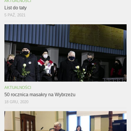
AKTUALNOŚCI
List do taty
5 PAŹ, 2021
AKTUALNOŚCI
50 rocznica masakry na Wybrzeżu
18 GRU, 2020