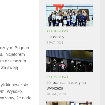
AKTUALNOŚCI
List do taty
5 PAŹ, 2021
ycznym. Bogdan
, inicjatorem
nym działaczem
 Za swoją
AKTUALNOŚCI
50 rocznica masakry na
tyk kierował się
Wybrzeżu
nym. Wysoko
18 GRU, 2020
Uważamy, że nadal