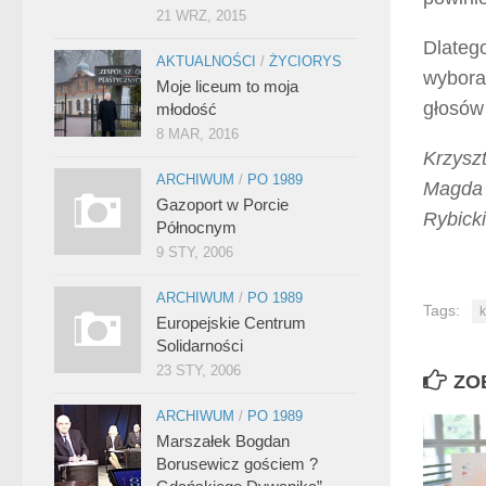
21 WRZ, 2015
Dlateg
AKTUALNOŚCI
/
ŻYCIORYS
wybora
Moje liceum to moja
głosów
młodość
8 MAR, 2016
Krzysz
ARCHIWUM
/
PO 1989
Magda 
Gazoport w Porcie
Rybicki
Północnym
9 STY, 2006
ARCHIWUM
/
PO 1989
Tags:
Europejskie Centrum
Solidarności
23 STY, 2006
ZO
ARCHIWUM
/
PO 1989
Marszałek Bogdan
Borusewicz gościem ?