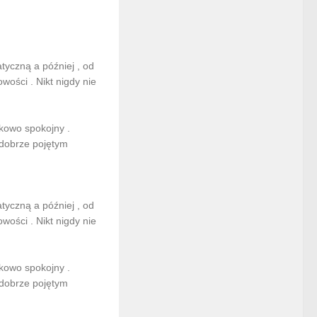
yczną a później , od
wości . Nikt nigdy nie
kowo spokojny .
 dobrze pojętym
yczną a później , od
wości . Nikt nigdy nie
kowo spokojny .
 dobrze pojętym