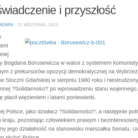
wiadczenie i przyszłość
ADMIN
· 21 WRZEŚNIA, 2015
y
ami
mnej
y Bogdana Borusewicza w walce z systemem komunist
dnym z prekursorów opozycji demokratycznej na Wybrzeżu
 w Stoczni Gdańskiej w sierpniu 1980 roku i niestrudzo
mnej ?Solidarności? po wprowadzeniu stanu wojennego.
 płacił więzieniem i latami poniewierki.
j Polsce, jako działacz ?Solidarności?, a następnie poli
 kraju, pozostając człowiekiem prawym i bezinteresow
my jego działalność na stanowisku marszałka Senatu. 
n służyć Polsce.