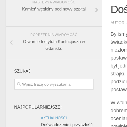
NASTĘPNA WIADOMOŚĆ
Doś
Kamień węgielny pod nowy szpital
AUTOR:
Byliśm
POPRZEDNIA WIADOMOŚĆ
Otwarcie Instytutu Konfucjusza w
świadk
Gdańsku
niezło
postaw
był je
SZUKAJ
strajku
podzie
postawę
W wolne
NAJPOPULARNIEJSZE:
dobrem
ocenia
AKTUALNOŚCI
Doświadczenie i przyszłość
powinie