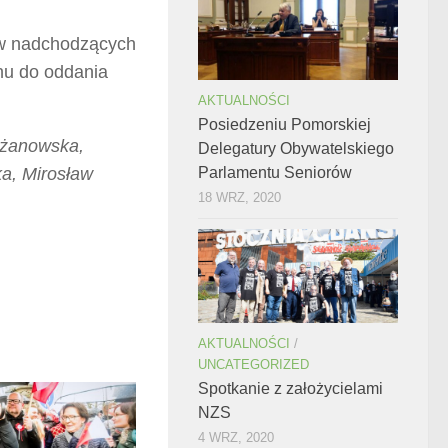
 w nadchodzących
nu do oddania
AKTUALNOŚCI
Posiedzeniu Pomorskiej
zyżanowska,
Delegatury Obywatelskiego
Parlamentu Seniorów
a, Mirosław
18 WRZ, 2020
AKTUALNOŚCI
/
UNCATEGORIZED
Spotkanie z założycielami
NZS
4 WRZ, 2020