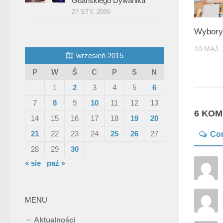
Gdańskiego Dywanika”
27 STY, 2006
Wybory
10 MAJ,
wrzesień 2015
P
W
Ś
C
P
S
N
1
2
3
4
5
6
7
8
9
10
11
12
13
6 KO
14
15
16
17
18
19
20
21
22
23
24
25
26
27
Co
28
29
30
« sie
paź »
MENU
Aktualności