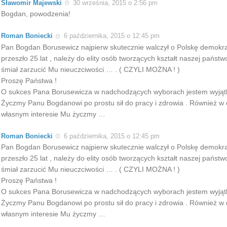
Sławomir Majewski
30 września, 2015 o 2:56 pm
Bogdan, powodzenia!
Roman Boniecki
6 października, 2015 o 12:45 pm
Pan Bogdan Borusewicz najpierw skutecznie walczył o Polskę demokrat
przeszło 25 lat , należy do elity osób tworzących kształt naszej państwo
śmiał zarzucić Mu nieuczciwości … . ( CZYLI MOŻNA ! )
Proszę Państwa !
O sukces Pana Borusewicza w nadchodzących wyborach jestem wyjąt
Życzmy Panu Bogdanowi po prostu sił do pracy i zdrowia . Również w
własnym interesie Mu życzmy …
Roman Boniecki
6 października, 2015 o 12:45 pm
Pan Bogdan Borusewicz najpierw skutecznie walczył o Polskę demokrat
przeszło 25 lat , należy do elity osób tworzących kształt naszej państwo
śmiał zarzucić Mu nieuczciwości … . ( CZYLI MOŻNA ! )
Proszę Państwa !
O sukces Pana Borusewicza w nadchodzących wyborach jestem wyjąt
Życzmy Panu Bogdanowi po prostu sił do pracy i zdrowia . Również w
własnym interesie Mu życzmy …