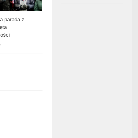
a parada z
ęta
łości
7