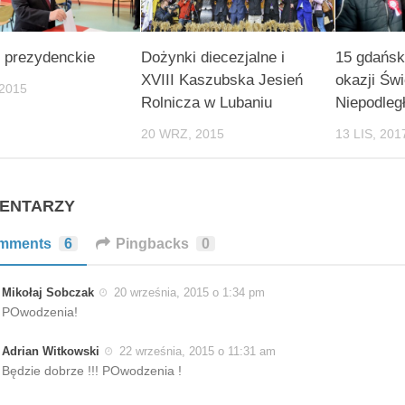
 prezydenckie
Dożynki diecezjalne i
15 gdańsk
XVIII Kaszubska Jesień
okazji Świ
 2015
Rolnicza w Lubaniu
Niepodleg
20 WRZ, 2015
13 LIS, 201
MENTARZY
mments
6
Pingbacks
0
Mikołaj Sobczak
20 września, 2015 o 1:34 pm
POwodzenia!
Adrian Witkowski
22 września, 2015 o 11:31 am
Będzie dobrze !!! POwodzenia !