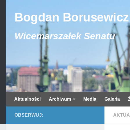
Bogdan Borusewicz
Wicemarszałek Senatu
Aktualności
Archiwum
Media
Galeria
OBSERWUJ:
AKTUA