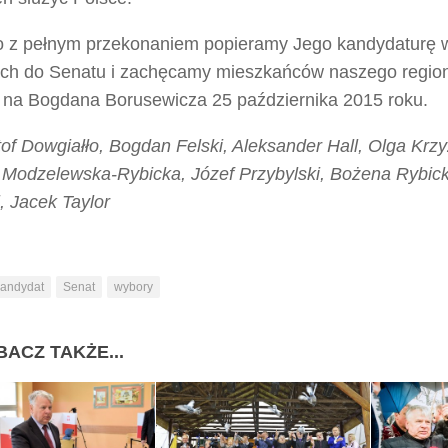
o z pełnym przekonaniem popieramy Jego kandydaturę
ch do Senatu i zachęcamy mieszkańców naszego regio
 na Bogdana Borusewicza 25 października 2015 roku.
tof Dowgiałło, Bogdan Felski, Aleksander Hall, Olga Kr
Modzelewska-Rybicka, Józef Przybylski, Bożena Rybick
, Jacek Taylor
kandydat
Senat
wybory
BACZ TAKŻE...