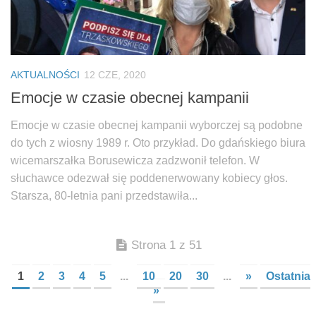
AKTUALNOŚCI
12 CZE, 2020
Emocje w czasie obecnej kampanii
Emocje w czasie obecnej kampanii wyborczej są podobne
do tych z wiosny 1989 r. Oto przykład. Do gdańskiego biura
wicemarszałka Borusewicza zadzwonił telefon. W
słuchawce odezwał się poddenerwowany kobiecy głos.
Starsza, 80-letnia pani przedstawiła...
Strona 1 z 51
1
2
3
4
5
...
10
20
30
...
»
Ostatnia
»