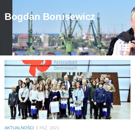
Bogdan Borusewicz
Aktualności
Archiwum
przed 1989
po 1989
Media
Galeria
Życiorys
AKTUALNOŚCI
5 PAŹ, 2021