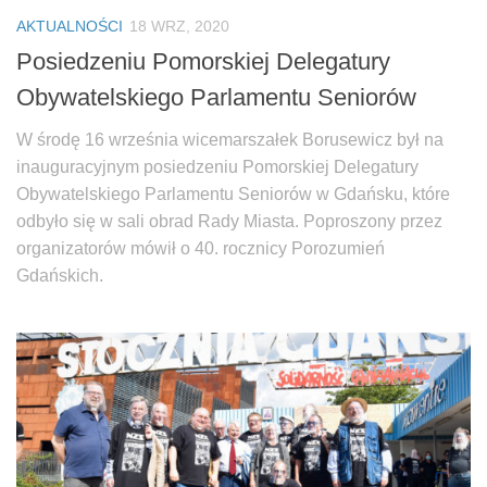
AKTUALNOŚCI
18 WRZ, 2020
Posiedzeniu Pomorskiej Delegatury
Obywatelskiego Parlamentu Seniorów
W środę 16 września wicemarszałek Borusewicz był na
inauguracyjnym posiedzeniu Pomorskiej Delegatury
Obywatelskiego Parlamentu Seniorów w Gdańsku, które
odbyło się w sali obrad Rady Miasta. Poproszony przez
organizatorów mówił o 40. rocznicy Porozumień
Gdańskich.