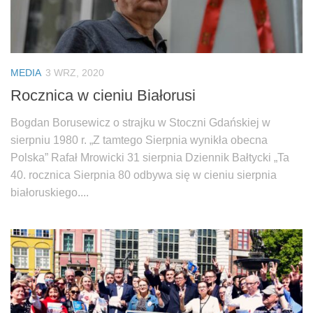
MEDIA
3 WRZ, 2020
Rocznica w cieniu Białorusi
Bogdan Borusewicz o strajku w Stoczni Gdańskiej w
sierpniu 1980 r. „Z tamtego Sierpnia wynikła obecna
Polska” Rafał Mrowicki 31 sierpnia Dziennik Bałtycki „Ta
40. rocznica Sierpnia 80 odbywa się w cieniu sierpnia
białoruskiego....