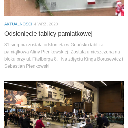
AKTUALNOŚCI
4 WRZ, 2020
Odsłonięcie tablicy pamiątkowej
31 sierpnia została odsłonięta w Gdańsku tablica
pamiątkowa Aliny Pienkowskiej. Została umieszczona na
bloku przy ul. Fitelberga 8. Na zdjęciu Kinga Borusewicz i
Sebastian Pienkowski.