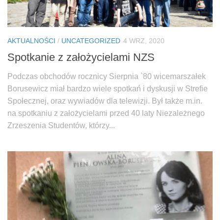
AKTUALNOŚCI
/
UNCATEGORIZED
4 WRZ, 2020
Spotkanie z założycielami NZS
Podczas obchodów rocznicy Sierpnia `80 wicemarszałek
Borusewicz miał bardzo wiele spotkań i dyskusji w Strefie
Społecznej, oraz wywiadów dla telewizji. Był także m.in.
na spotkaniu z założycielami przed 40 laty Niezależnego
Zrzeszenia Studentów, którzy...