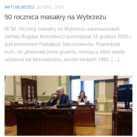
AKTUALNOŚCI
18 GRU, 2020
50 rocznica masakry na Wybrzeżu
W 50. rocznicę masakry na Wybrzeżu wicemarszałek
Senatu Bogdan Borusewicz przemawiał 16 grudnia 2020 r.
pod pomnikiem Poległych Stoczniowców. Powiedział
m.in., że „doświadczenia grudnia, miesiąca, który wtedy
wydawał się beznadziejny, wyrósł sierpień 1980. […]...