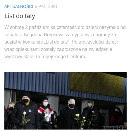
AKTUALNOŚCI
5 PAŹ, 2021
List do taty
W sobotę 2 października czternaścioro dzieci otrzymało od
senatora Bogdana Borusewicza dyplomy i nagrody za
udział w konkursie „List do taty”. Po uroczystości dzieci
wraz opiekunami zostały zaproszone na zwiedzenie
wystawy stałej Europejskiego Centrum...