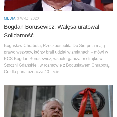
MEDIA
3 WRZ, 2020
Bogdan Borusewicz: Wałęsa uratował
Solidarność
Bogusław Chrabota, Rzeczpospolita Do Sierpnia mają
prawo wszyscy, którzy brali udział w zmianach – mówi w
ECS Bogdan Borusewicz, współorganizator strajku w
Stoczni Gdańskiej, w rozmowie z Bogusławem Chrabotą.
Co dla pana oznacza 40-lecie...