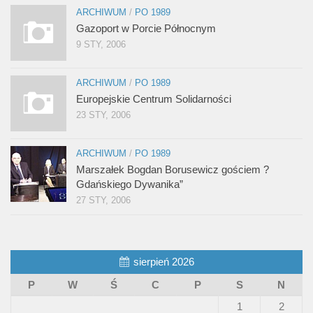
ARCHIWUM
/
PO 1989
Gazoport w Porcie Północnym
9 STY, 2006
ARCHIWUM
/
PO 1989
Europejskie Centrum Solidarności
23 STY, 2006
ARCHIWUM
/
PO 1989
Marszałek Bogdan Borusewicz gościem ?
Gdańskiego Dywanika”
27 STY, 2006
sierpień 2026
P
W
Ś
C
P
S
N
1
2