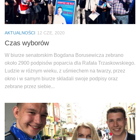
AKTUALNOŚCI
12 CZE, 2020
Czas wyborów
W biurze senatorskim Bogdana Borusewicza zebrano
około 2900 podpisów poparcia dla Rafała Trzaskowskiego.
Ludzie w różnym wieku, z uśmiechem na twarzy, przez
okno i w samym biurze składali swoje podpisy oraz
zebrane przez siebie...