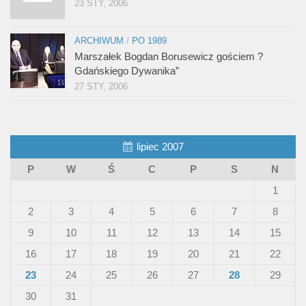
23 STY, 2006
ARCHIWUM
/
PO 1989
Marszałek Bogdan Borusewicz gościem ?
Gdańskiego Dywanika”
27 STY, 2006
lipiec 2007
P
W
Ś
C
P
S
N
1
2
3
4
5
6
7
8
9
10
11
12
13
14
15
16
17
18
19
20
21
22
23
24
25
26
27
28
29
30
31