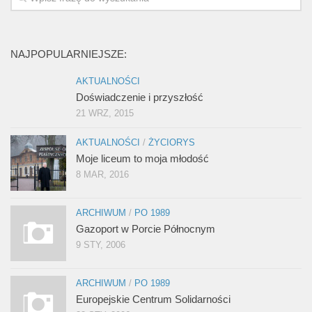
NAJPOPULARNIEJSZE:
AKTUALNOŚCI
Doświadczenie i przyszłość
21 WRZ, 2015
AKTUALNOŚCI
/
ŻYCIORYS
Moje liceum to moja młodość
8 MAR, 2016
ARCHIWUM
/
PO 1989
Gazoport w Porcie Północnym
9 STY, 2006
ARCHIWUM
/
PO 1989
Europejskie Centrum Solidarności