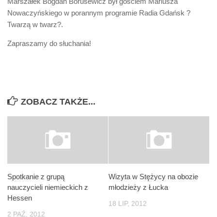
Marszałek Bogdan Borusewicz był gościem Mariusza
Biuro Senatorskie
Nowaczyńskiego w porannym programie Radia Gdańsk ?
Polecane
Twarzą w twarz?.
Senat
Zapraszamy do słuchania!
Platforma Obywatelska
Fundacja Jacka Kaczmarskiego
Fundacja Batorego
ZOBACZ TAKŻE...
Spotkanie z grupą
Wizyta w Stężycy na obozie
nauczycieli niemieckich z
młodzieży z Łucka
Hessen
18 LIP, 2012
2 PAŹ, 2012