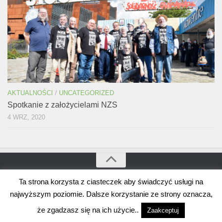
AKTUALNOŚCI
/
UNCATEGORIZED
Spotkanie z założycielami NZS
4 WRZ, 2020
Ta strona korzysta z ciasteczek aby świadczyć usługi na
Bogdan Borusewicz © 2026. Wszystkie prawa zastrzeżone
Wspierane przez
WordPress
. Szablon autorstwa
Alx
.
najwyższym poziomie. Dalsze korzystanie ze strony oznacza,
że zgadzasz się na ich użycie..
Zaakceptuj