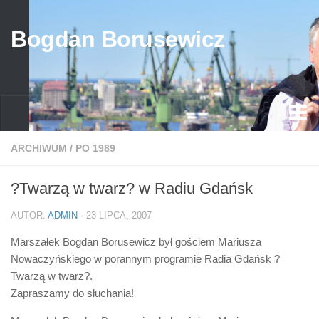
Bogdan Borusewicz
Aktualności
ARCHIWUM
/
PO 1989
Archiwum
?Twarzą w twarz? w Radiu Gdańsk
przed 1989
AUTOR:
ADMIN
· 23 LIPCA, 2007
po 1989
Marszałek Bogdan Borusewicz był gościem Mariusza
Media
Nowaczyńskiego w porannym programie Radia Gdańsk ?
Galeria
Twarzą w twarz?.
Zapraszamy do słuchania!
Życiorys