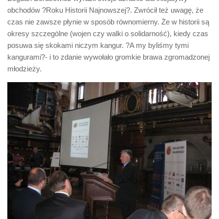
obchodów ?Roku Historii Najnowszej?. Zwrócił też uwagę, że
czas nie zawsze płynie w sposób równomierny. Że w historii są
okresy szczególne (wojen czy walki o solidarność), kiedy czas
posuwa się skokami niczym kangur. ?A my byliśmy tymi
kangurami?- i to zdanie wywołało gromkie brawa zgromadzonej
młodzieży.