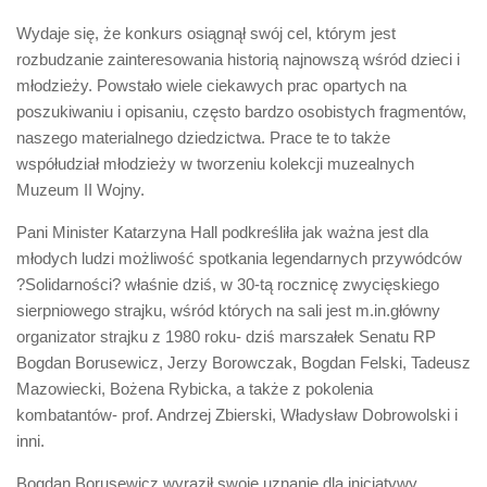
Wydaje się, że konkurs osiągnął swój cel, którym jest
rozbudzanie zainteresowania historią najnowszą wśród dzieci i
młodzieży. Powstało wiele ciekawych prac opartych na
poszukiwaniu i opisaniu, często bardzo osobistych fragmentów,
naszego materialnego dziedzictwa. Prace te to także
współudział młodzieży w tworzeniu kolekcji muzealnych
Muzeum II Wojny.
Pani Minister Katarzyna Hall podkreśliła jak ważna jest dla
młodych ludzi możliwość spotkania legendarnych przywódców
?Solidarności? właśnie dziś, w 30-tą rocznicę zwycięskiego
sierpniowego strajku, wśród których na sali jest m.in.główny
organizator strajku z 1980 roku- dziś marszałek Senatu RP
Bogdan Borusewicz, Jerzy Borowczak, Bogdan Felski, Tadeusz
Mazowiecki, Bożena Rybicka, a także z pokolenia
kombatantów- prof. Andrzej Zbierski, Władysław Dobrowolski i
inni.
Bogdan Borusewicz wyraził swoje uznanie dla inicjatywy