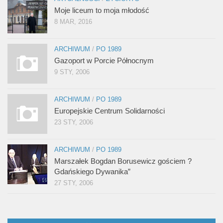
Moje liceum to moja młodość
8 MAR, 2016
ARCHIWUM
/
PO 1989
Gazoport w Porcie Północnym
9 STY, 2006
ARCHIWUM
/
PO 1989
Europejskie Centrum Solidarności
23 STY, 2006
ARCHIWUM
/
PO 1989
Marszałek Bogdan Borusewicz gościem ?
Gdańskiego Dywanika”
27 STY, 2006