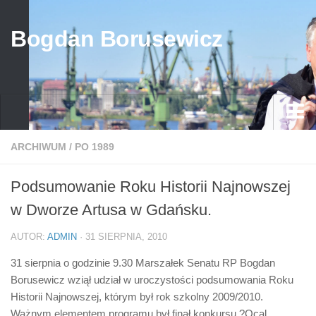
Bogdan Borusewicz
Aktualności
ARCHIWUM
/
PO 1989
Archiwum
Podsumowanie Roku Historii Najnowszej
przed 1989
w Dworze Artusa w Gdańsku.
po 1989
AUTOR:
ADMIN
· 31 SIERPNIA, 2010
Media
31 sierpnia o godzinie 9.30 Marszałek Senatu RP Bogdan
Galeria
Borusewicz wziął udział w uroczystości podsumowania Roku
Życiorys
Historii Najnowszej, którym był rok szkolny 2009/2010.
Ważnym elementem programu był finał konkursu ?Ocal