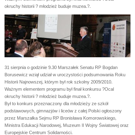
Biuro Senatorskie
okruchy historii ? młodzież buduje muzea.?.
Polecane
Senat
Platforma Obywatelska
Fundacja Jacka Kaczmarskiego
Fundacja Batorego
31 sierpnia o godzinie 9.30 Marszałek Senatu RP Bogdan
Borusewicz wziął udział w uroczystości podsumowania Roku
Historii Najnowszej, którym był rok szkolny 2009/2010.
Ważnym elementem programu był finał konkursu ?Ocal
okruchy historii ? młodzież buduje muzea.?.
Był to konkurs przeznaczony dla młodzieży ze szkół
podstawowych, gimnazjów i liceów z całej Polski ogłoszony
przez Marszałka Sejmu RP Bronisława Komorowskiego,
Ministra Edukacji Narodowej, Muzeum II Wojny Światowej oraz
Europejskie Centrum Solidarności.