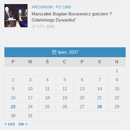
ARCHIWUM
/
PO 1989
Marszałek Bogdan Borusewicz gościem ?
Gdańskiego Dywanika”
27 STY, 2006
lipiec 2007
P
W
Ś
C
P
S
N
1
2
3
4
5
6
7
8
9
10
11
12
13
14
15
16
17
18
19
20
21
22
23
24
25
26
27
28
29
30
31
« cze
sie »