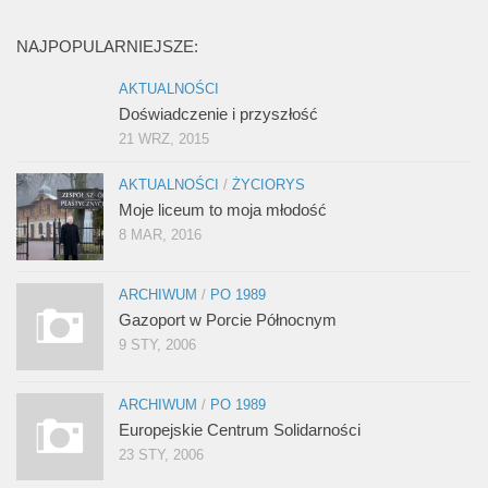
NAJPOPULARNIEJSZE:
AKTUALNOŚCI
Doświadczenie i przyszłość
21 WRZ, 2015
AKTUALNOŚCI
/
ŻYCIORYS
Moje liceum to moja młodość
8 MAR, 2016
ARCHIWUM
/
PO 1989
Gazoport w Porcie Północnym
9 STY, 2006
ARCHIWUM
/
PO 1989
Europejskie Centrum Solidarności
23 STY, 2006