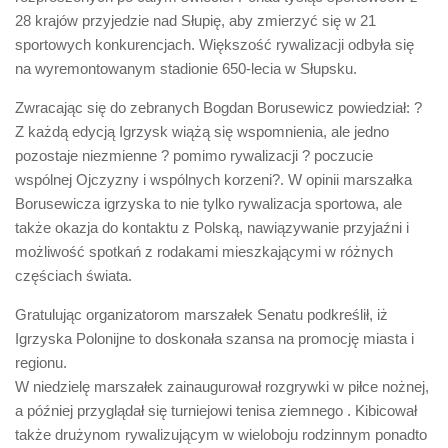
Biuro Senatorskie
28 krajów przyjedzie nad Słupię, aby zmierzyć się w 21
Polecane
sportowych konkurencjach. Większość rywalizacji odbyła się
na wyremontowanym stadionie 650-lecia w Słupsku.
Senat
Zwracając się do zebranych Bogdan Borusewicz powiedział: ?
Platforma Obywatelska
Z każdą edycją Igrzysk wiążą się wspomnienia, ale jedno
Fundacja Jacka Kaczmarskiego
pozostaje niezmienne ? pomimo rywalizacji ? poczucie
Fundacja Batorego
wspólnej Ojczyzny i wspólnych korzeni?. W opinii marszałka
Borusewicza igrzyska to nie tylko rywalizacja sportowa, ale
także okazja do kontaktu z Polską, nawiązywanie przyjaźni i
możliwość spotkań z rodakami mieszkającymi w różnych
częściach świata.
Gratulując organizatorom marszałek Senatu podkreślił, iż
Igrzyska Polonijne to doskonała szansa na promocję miasta i
regionu.
W niedzielę marszałek zainaugurował rozgrywki w piłce nożnej,
a później przyglądał się turniejowi tenisa ziemnego . Kibicował
także drużynom rywalizującym w wieloboju rodzinnym ponadto