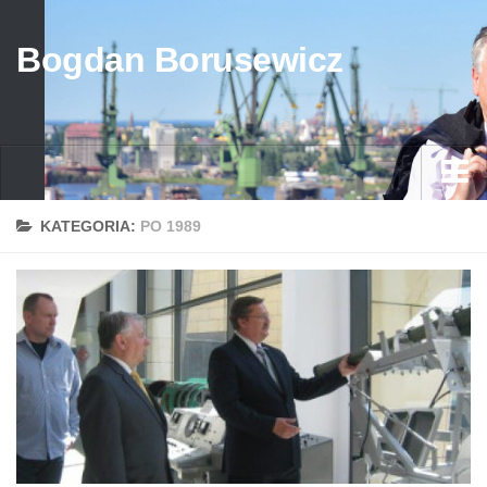
Bogdan Borusewicz
Aktualności
KATEGORIA:
PO 1989
Archiwum
przed 1989
po 1989
Media
Galeria
Życiorys