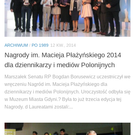
ARCHIWUM
/
PO 1989
12 KW., 2014
Nagrody im. Macieja Płażyńskiego 2014
dla dziennikarzy i mediów Polonijnych
Marszałek Senatu RP Bogdan Borusewicz uczestniczył we
wręczeniu Nagród im. Macieja Płażyńskiego dla
dziennikarzy i mediów Polonijnych. Uroczystość odbyła się
w Muzeum Miasta Gdyni.? Była to już trzecia edycja tej
Nagrody. d Laureatami zostali:...