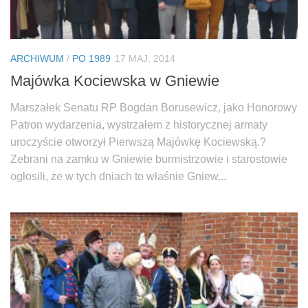
ARCHIWUM
/
PO 1989
17 MAJ, 2014
Majówka Kociewska w Gniewie
Marszałek Senatu RP Bogdan Borusewicz, jako Honorowy
Patron wydarzenia, wystrzałem z historycznej armaty
uroczyście otworzył Pierwszą Majówkę Kociewską.?
Zebrani na zamku w Gniewie burmistrzowie i starostowie
ogłosili, że w tych dniach to właśnie Gniew...