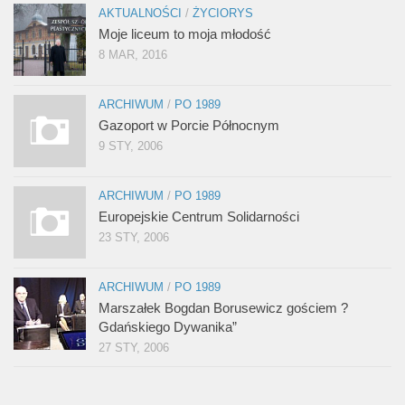
AKTUALNOŚCI
/
ŻYCIORYS
Moje liceum to moja młodość
8 MAR, 2016
ARCHIWUM
/
PO 1989
Gazoport w Porcie Północnym
9 STY, 2006
ARCHIWUM
/
PO 1989
Europejskie Centrum Solidarności
23 STY, 2006
ARCHIWUM
/
PO 1989
Marszałek Bogdan Borusewicz gościem ?
Gdańskiego Dywanika”
27 STY, 2006