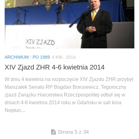
ARCHIWUM
/
PO 1989
4 KW., 2014
XIV Zjazd ZHR 4-6 kwietnia 2014
W dniu 4 kwietnia na rozpoczęcie XIV Zjazdu ZHR przybył
Marszałek Senatu RP Bogdan Borusewicz. Tegoroczny
zjazd Związku Harcerstwa Rzeczpospolitej odbył się w
dniach 4-6 kwietnia 2014 roku w Gdańsku w sali kina
Neptun....
Strona 5 z 34