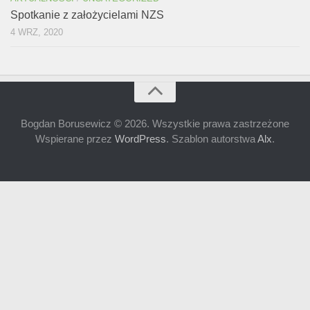
Spotkanie z założycielami NZS
4 WRZ, 2020
Bogdan Borusewicz © 2026. Wszystkie prawa zastrzeżone
Wspierane przez
WordPress
. Szablon autorstwa
Alx
.