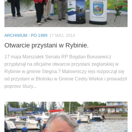
ARCHIWUM
/
PO 1989
17 MAJ, 2014
Otwarcie przystani w Rybinie.
17 maja Marszałek Senatu RP Bogdan Borusewicz
przypłynął na oficjalne otwarcie przystani żeglarskiej w
Rybinie w gminie Stegna.? Malowniczy rejs rozpoczął się
od przystani w Błotniku w Gminie Cedry Wiekie i prowadził
poprzez śluzy...