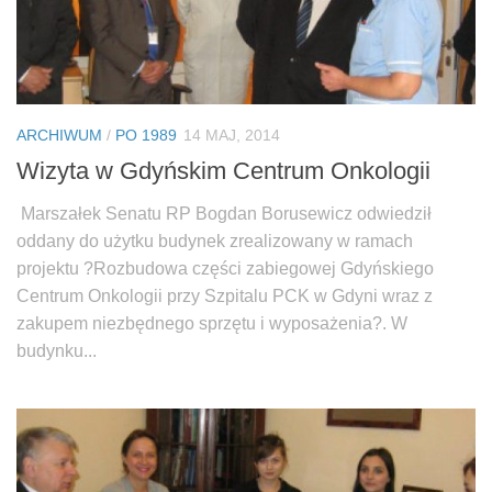
ARCHIWUM
/
PO 1989
14 MAJ, 2014
Wizyta w Gdyńskim Centrum Onkologii
Marszałek Senatu RP Bogdan Borusewicz odwiedził
oddany do użytku budynek zrealizowany w ramach
projektu ?Rozbudowa części zabiegowej Gdyńskiego
Centrum Onkologii przy Szpitalu PCK w Gdyni wraz z
zakupem niezbędnego sprzętu i wyposażenia?. W
budynku...