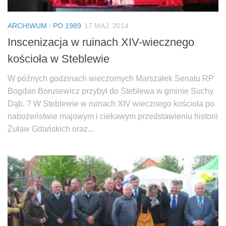
ARCHIWUM
/
PO 1989
17 MAJ, 2014
Inscenizacja w ruinach XIV-wiecznego
kościoła w Steblewie
W późnych godzinach wieczornych Marszałek Senatu RP
Bogdan Borusewicz przybył do Steblewa w gminie Suchy
Dąb. ? W Steblewie w ruinach XIV wiecznego kościoła po
nabożeństwie majowym i ciekawym przedstawieniu historii
Żuław Gdańskich oraz...