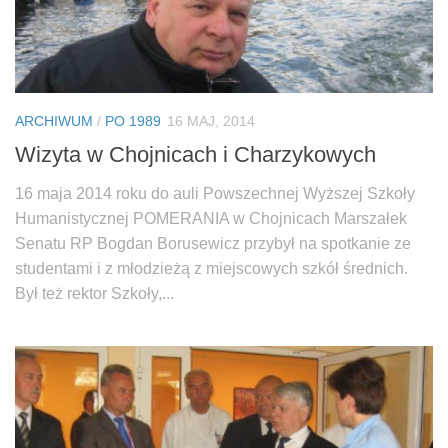
ARCHIWUM
/
PO 1989
16 MAJ, 2014
Wizyta w Chojnicach i Charzykowych
16 maja 2014 roku do auli Powszechnej Wyższej Szkoły
Humanistycznej POMERANIA w Chojnicach Marszałek
Senatu RP Bogdan Borusewicz przybył na spotkanie ze
studentami i z młodzieżą z miejscowych szkół średnich.
Był też rektor Szkoły,...