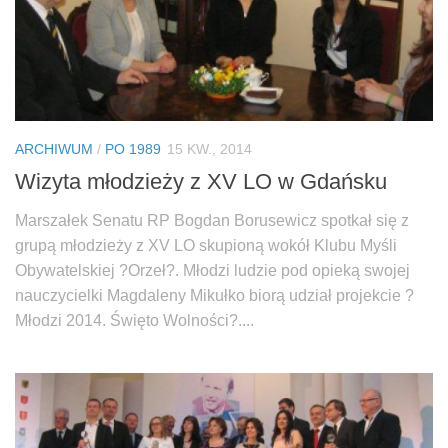
ARCHIWUM
/
PO 1989
15 KW., 2014
Wizyta młodzieży z XV LO w Gdańsku
Marszałek Senatu RP Bogdan Borusewicz spotkał się z
grupą młodzieży z XV LO skupioną wokół Klubu Myśli
Obywatelskiej ?Orzeł?. Młodzi ludzie pod opieką swojej
nauczycielki Magdaleny Mikułko biorą udział projekcie ?
Młodzi 2014. Święto Wolności?....