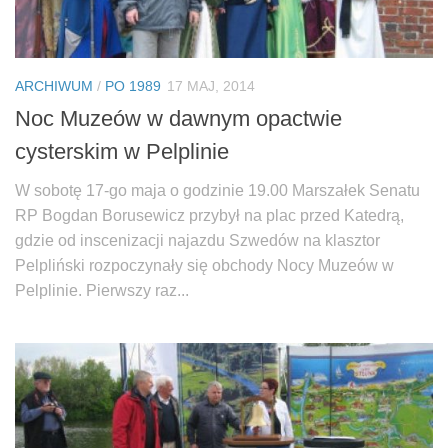
ARCHIWUM
/
PO 1989
17 MAJ, 2014
Noc Muzeów w dawnym opactwie
cysterskim w Pelplinie
W sobotę 17-go maja o godzinie 19.00 Marszałek Senatu
RP Bogdan Borusewicz przybył na plac przed Katedrą,
gdzie od inscenizacji najazdu Szwedów na klasztor
Pelpliński rozpoczynały się obchody Nocy Muzeów w
Pelplinie. Pierwszy raz...