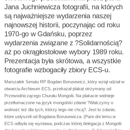
Biuro Senatorskie
Jana Juchniewicza fotografii, na których
Polecane
są najważniejsze wydarzenia naszej
Senat
najnowszej historii, poczynając od roku
1970-go w Gdańsku, poprzez
Platforma Obywatelska
wydarzenia związane z ?Solidarnością?
Fundacja Jacka Kaczmarskiego
aż po okrągłostołowe wybory 1989 roku.
Fundacja Batorego
Prezentacja była skrótowa, a wszystkie
fotografie wzbogaciły zbiory ECS-u.
Marszałek Senatu RP Bogdan Borusewicz, który wziął udział w
otwarciu Archiwum ECS, przekazał plakat otrzymany od
Przewodniczącego Churału Mongolii. Na plakacie widnieje
przetłumaczone na język mongolski zdanie ?Walczymy o
wolność też dla tych, którzy tego nie chcą?. Jest to zdanie,
które usłyszeli od Bogdana Borusewicza. (Pare dni temu w
ECS odbyła się wystawa, podczas której delegacja z Mongolii