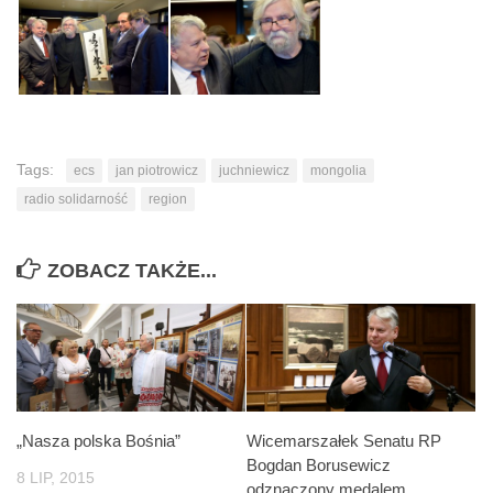
Tags:
ecs
jan piotrowicz
juchniewicz
mongolia
radio solidarność
region
ZOBACZ TAKŻE...
„Nasza polska Bośnia”
Wicemarszałek Senatu RP
Bogdan Borusewicz
8 LIP, 2015
odznaczony medalem