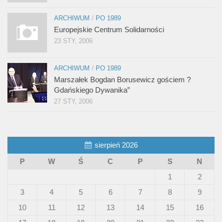
ARCHIWUM
/
PO 1989
Europejskie Centrum Solidarności
23 STY, 2006
ARCHIWUM
/
PO 1989
Marszałek Bogdan Borusewicz gościem ?
Gdańskiego Dywanika”
27 STY, 2006
sierpień 2026
P
W
Ś
C
P
S
N
1
2
3
4
5
6
7
8
9
10
11
12
13
14
15
16