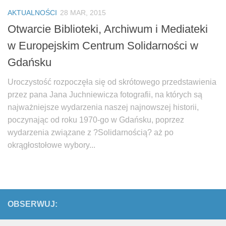
Biuro Senatorskie
AKTUALNOŚCI
28 MAR, 2015
Polecane
Otwarcie Biblioteki, Archiwum i Mediateki
Senat
w Europejskim Centrum Solidarności w
Platforma Obywatelska
Gdańsku
Fundacja Jacka Kaczmarskiego
Uroczystość rozpoczęła się od skrótowego przedstawienia
Fundacja Batorego
przez pana Jana Juchniewicza fotografii, na których są
najważniejsze wydarzenia naszej najnowszej historii,
poczynając od roku 1970-go w Gdańsku, poprzez
wydarzenia związane z ?Solidarnością? aż po
okrągłostołowe wybory...
OBSERWUJ: