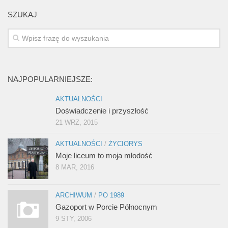
SZUKAJ
NAJPOPULARNIEJSZE:
AKTUALNOŚCI
Doświadczenie i przyszłość
21 WRZ, 2015
AKTUALNOŚCI
/
ŻYCIORYS
Moje liceum to moja młodość
8 MAR, 2016
ARCHIWUM
/
PO 1989
Gazoport w Porcie Północnym
9 STY, 2006