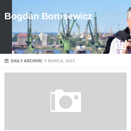
Bogdan Borusewicz
Aktualności
DAILY ARCHIVE:
5 MARCA, 2015
Archiwum
przed 1989
po 1989
Media
Galeria
Życiorys