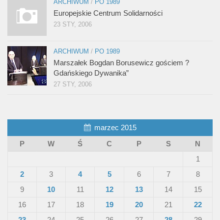
ARCHIWUM
/
PO 1989
Europejskie Centrum Solidarności
23 STY, 2006
ARCHIWUM
/
PO 1989
Marszałek Bogdan Borusewicz gościem ?
Gdańskiego Dywanika”
27 STY, 2006
marzec 2015
P
W
Ś
C
P
S
N
1
2
3
4
5
6
7
8
9
10
11
12
13
14
15
16
17
18
19
20
21
22
23
24
25
26
27
28
29