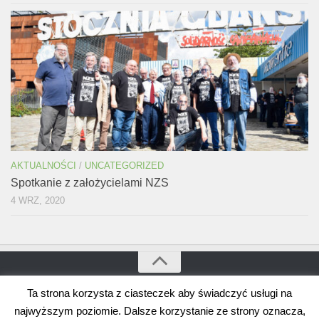
AKTUALNOŚCI
/
UNCATEGORIZED
Spotkanie z założycielami NZS
4 WRZ, 2020
Ta strona korzysta z ciasteczek aby świadczyć usługi na
Bogdan Borusewicz © 2026. Wszystkie prawa zastrzeżone
Wspierane przez
WordPress
. Szablon autorstwa
Alx
.
najwyższym poziomie. Dalsze korzystanie ze strony oznacza,