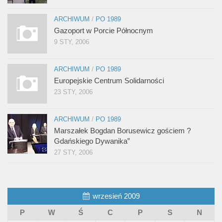
ARCHIWUM
/
PO 1989
Gazoport w Porcie Północnym
9 STY, 2006
ARCHIWUM
/
PO 1989
Europejskie Centrum Solidarności
23 STY, 2006
ARCHIWUM
/
PO 1989
Marszałek Bogdan Borusewicz gościem ?
Gdańskiego Dywanika”
27 STY, 2006
wrzesień 2009
P
W
Ś
C
P
S
N