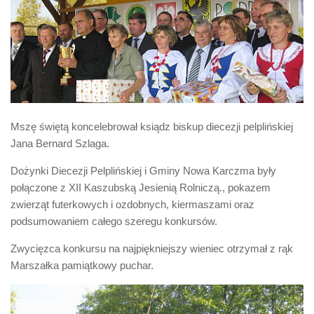
Biuro Senatorskie
Polecane
Senat
Platforma Obywatelska
Fundacja Jacka Kaczmarskiego
Fundacja Batorego
Mszę świętą koncelebrował ksiądz biskup diecezji pelplińskiej
Jana Bernard Szlaga.
Dożynki Diecezji Pelplińskiej i Gminy Nowa Karczma były
połączone z XII Kaszubską Jesienią Rolniczą., pokazem
zwierząt futerkowych i ozdobnych, kiermaszami oraz
podsumowaniem całego szeregu konkursów.
Zwycięzca konkursu na najpiękniejszy wieniec otrzymał z rąk
Marszałka pamiątkowy puchar.