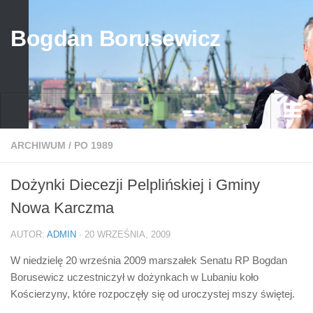
Bogdan Borusewicz
Aktualności
ARCHIWUM
/
PO 1989
Archiwum
Dożynki Diecezji Pelplińskiej i Gminy
przed 1989
Nowa Karczma
po 1989
AUTOR:
ADMIN
· 20 WRZEŚNIA, 2009
Media
W niedzielę 20 września 2009 marszałek Senatu RP Bogdan
Galeria
Borusewicz uczestniczył w dożynkach w Lubaniu koło
Życiorys
Kościerzyny, które rozpoczęły się od uroczystej mszy świętej.