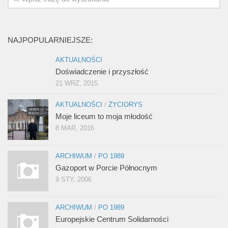
NAJPOPULARNIEJSZE:
AKTUALNOŚCI
Doświadczenie i przyszłość
21 WRZ, 2015
AKTUALNOŚCI
/
ŻYCIORYS
Moje liceum to moja młodość
8 MAR, 2016
ARCHIWUM
/
PO 1989
Gazoport w Porcie Północnym
9 STY, 2006
ARCHIWUM
/
PO 1989
Europejskie Centrum Solidarności