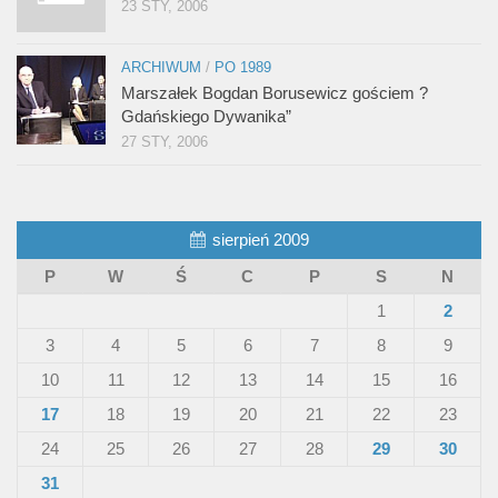
23 STY, 2006
ARCHIWUM
/
PO 1989
Marszałek Bogdan Borusewicz gościem ?
Gdańskiego Dywanika”
27 STY, 2006
sierpień 2009
P
W
Ś
C
P
S
N
1
2
3
4
5
6
7
8
9
10
11
12
13
14
15
16
17
18
19
20
21
22
23
24
25
26
27
28
29
30
31