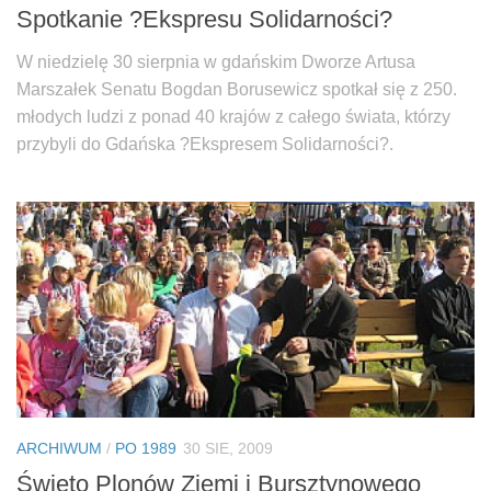
Spotkanie ?Ekspresu Solidarności?
W niedzielę 30 sierpnia w gdańskim Dworze Artusa
Marszałek Senatu Bogdan Borusewicz spotkał się z 250.
młodych ludzi z ponad 40 krajów z całego świata, którzy
przybyli do Gdańska ?Ekspresem Solidarności?.
ARCHIWUM
/
PO 1989
30 SIE, 2009
Święto Plonów Ziemi i Bursztynowego