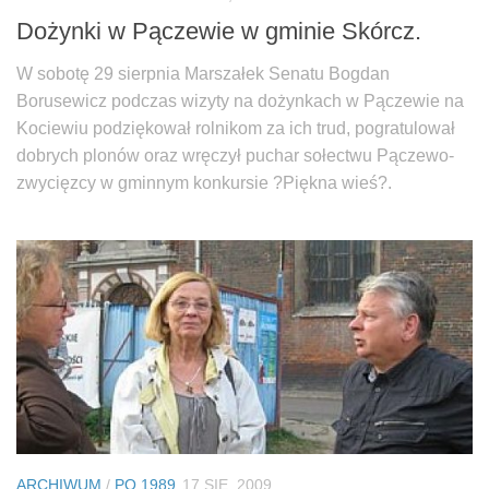
Dożynki w Pączewie w gminie Skórcz.
W sobotę 29 sierpnia Marszałek Senatu Bogdan
Borusewicz podczas wizyty na dożynkach w Pączewie na
Kociewiu podziękował rolnikom za ich trud, pogratulował
dobrych plonów oraz wręczył puchar sołectwu Pączewo-
zwycięzcy w gminnym konkursie ?Piękna wieś?.
ARCHIWUM
/
PO 1989
17 SIE, 2009