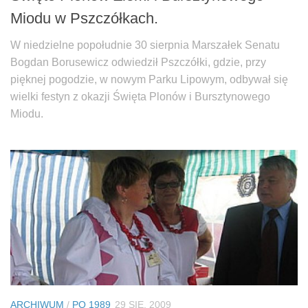
Miodu w Pszczółkach.
W niedzielne popołudnie 30 sierpnia Marszałek Senatu
Bogdan Borusewicz odwiedził Pszczółki, gdzie, przy
pięknej pogodzie, w nowym Parku Lipowym, odbywał się
wielki festyn z okazji Święta Plonów i Bursztynowego
Miodu.
ARCHIWUM
/
PO 1989
29 SIE, 2009