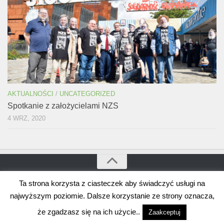
AKTUALNOŚCI
/
UNCATEGORIZED
Spotkanie z założycielami NZS
4 WRZ, 2020
Ta strona korzysta z ciasteczek aby świadczyć usługi na
Bogdan Borusewicz © 2026. Wszystkie prawa zastrzeżone
Wspierane przez
WordPress
. Szablon autorstwa
Alx
.
najwyższym poziomie. Dalsze korzystanie ze strony oznacza,
że zgadzasz się na ich użycie..
Zaakceptuj