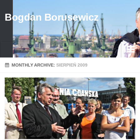
Bogdan Borusewicz
Aktualności
MONTHLY ARCHIVE:
SIERPIEŃ 2009
Archiwum
przed 1989
po 1989
Media
Galeria
Życiorys