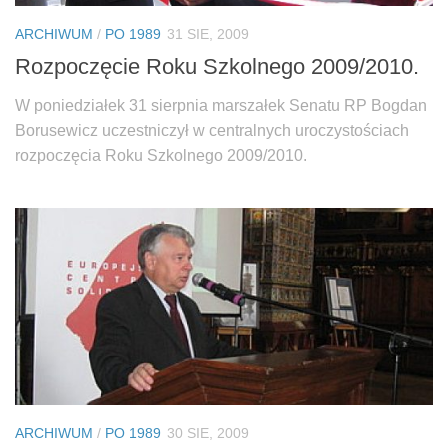
ARCHIWUM
/
PO 1989
31 SIE, 2009
Rozpoczęcie Roku Szkolnego 2009/2010.
W poniedziałek 31 sierpnia marszałek Senatu RP Bogdan
Borusewicz uczestniczył w centralnych uroczystościach
rozpoczęcia Roku Szkolnego 2009/2010.
ARCHIWUM
/
PO 1989
30 SIE, 2009