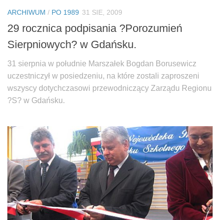
Biuro Senatorskie
ARCHIWUM
/
PO 1989
31 SIE, 2009
Polecane
29 rocznica podpisania ?Porozumień
Senat
Sierpniowych? w Gdańsku.
Platforma Obywatelska
31 sierpnia w południe Marszałek Bogdan Borusewicz
Fundacja Jacka Kaczmarskiego
uczestniczył w posiedzeniu, na które zostali zaproszeni
Fundacja Batorego
wszyscy dotychczasowi przewodniczący Zarządu Regionu
?S? w Gdańsku.