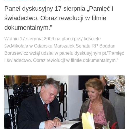
Panel dyskusyjny 17 sierpnia „Pamięć i
świadectwo. Obraz rewolucji w filmie
dokumentalnym.”
W dniu 17 sierpnia 2009 na placu przy kościele
św.Mikołaja w Gdańsku Marszałek Senatu RP Bogdan
Borusewicz wziął udział w panelu dyskusyjnym pt.”Pamięć
i świadectwo. Obraz rewolucji w filmie dokumentalnym.”