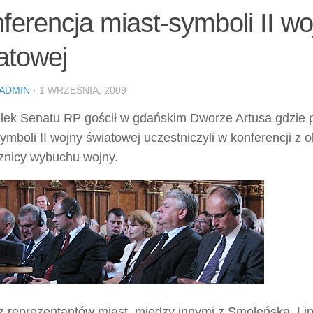
ferencja miast-symboli II wo
atowej
ADMIN
· 1 WRZEŚNIA, 2009
łek Senatu RP gościł w gdańskim Dworze Artusa gdzie p
ymboli II wojny światowej uczestniczyli w konferencji z
cznicy wybuchu wojny.
z reprezentantów miast, między innymi z Smoleńska, Li