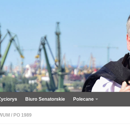
Życiorys
Biuro Senatorskie
Polecane
WUM
/
PO 1989