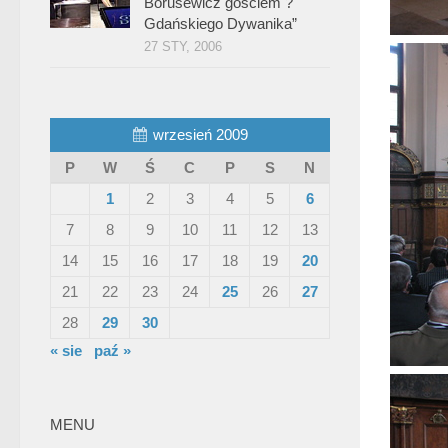
Borusewicz gościem ?
Gdańskiego Dywanika”
27 STY, 2006
wrzesień 2009
P
W
Ś
C
P
S
N
1
2
3
4
5
6
7
8
9
10
11
12
13
14
15
16
17
18
19
20
21
22
23
24
25
26
27
28
29
30
« sie
paź »
MENU