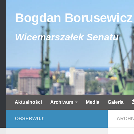
Bogdan Borusewicz
Wicemarszałek Senatu
Aktualności
Archiwum
Media
Galeria
OBSERWUJ:
ARCHI