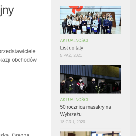
jny
AKTUALNOŚCI
List do taty
rzedstawiciele
5 PAŹ, 2021
 okazji obchodów
AKTUALNOŚCI
50 rocznica masakry na
Wybrzeżu
18 GRU, 2020
pska, Drezna,