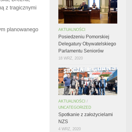
ą z tragicznymi
nym planowanego
AKTUALNOŚCI
Posiedzeniu Pomorskiej
Delegatury Obywatelskiego
Parlamentu Seniorów
18 WRZ, 2020
AKTUALNOŚCI
/
UNCATEGORIZED
Spotkanie z założycielami
NZS
4 WRZ, 2020