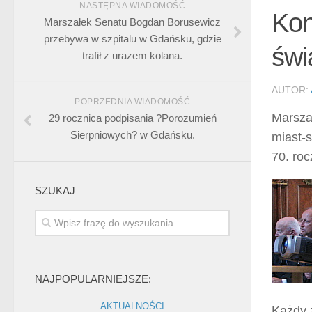
NASTĘPNA WIADOMOŚĆ
Kon
Marszałek Senatu Bogdan Borusewicz
przebywa w szpitalu w Gdańsku, gdzie
świ
trafił z urazem kolana.
AUTOR:
POPRZEDNIA WIADOMOŚĆ
Marsza
29 rocznica podpisania ?Porozumień
Sierpniowych? w Gdańsku.
miast-s
70. ro
SZUKAJ
NAJPOPULARNIEJSZE:
AKTUALNOŚCI
Każdy 