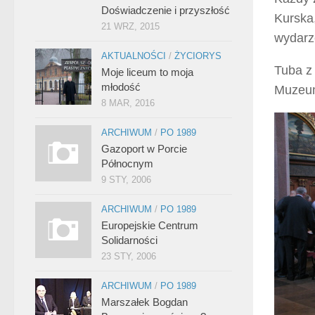
Doświadczenie i przyszłość
Kurska
21 WRZ, 2015
wydarz
AKTUALNOŚCI
/
ŻYCIORYS
Tuba z
Moje liceum to moja
młodość
Muzeum
8 MAR, 2016
ARCHIWUM
/
PO 1989
Gazoport w Porcie
Północnym
9 STY, 2006
ARCHIWUM
/
PO 1989
Europejskie Centrum
Solidarności
23 STY, 2006
ARCHIWUM
/
PO 1989
Marszałek Bogdan