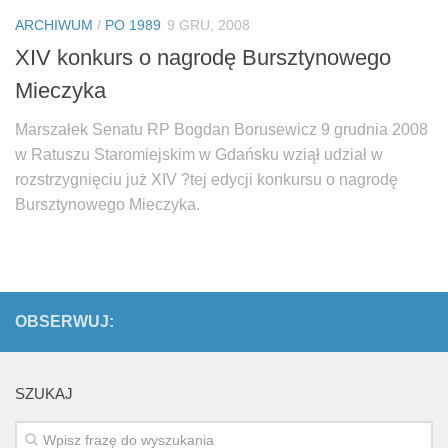
Biuro Senatorskie
ARCHIWUM
/
PO 1989
9 GRU, 2008
Polecane
XIV konkurs o nagrodę Bursztynowego
Senat
Mieczyka
Platforma Obywatelska
Marszałek Senatu RP Bogdan Borusewicz 9 grudnia 2008
Fundacja Jacka Kaczmarskiego
w Ratuszu Staromiejskim w Gdańsku wziął udział w
Fundacja Batorego
rozstrzygnięciu już XIV ?tej edycji konkursu o nagrodę
Bursztynowego Mieczyka.
OBSERWUJ:
SZUKAJ