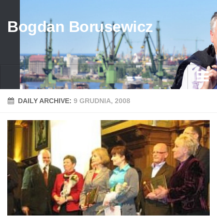
Bogdan Borusewicz
Aktualności
DAILY ARCHIVE:
9 GRUDNIA, 2008
Archiwum
przed 1989
po 1989
Media
Galeria
Życiorys