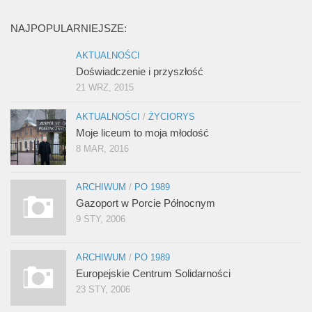
NAJPOPULARNIEJSZE:
AKTUALNOŚCI
Doświadczenie i przyszłość
21 WRZ, 2015
AKTUALNOŚCI
/
ŻYCIORYS
Moje liceum to moja młodość
8 MAR, 2016
ARCHIWUM
/
PO 1989
Gazoport w Porcie Północnym
9 STY, 2006
ARCHIWUM
/
PO 1989
Europejskie Centrum Solidarności
23 STY, 2006