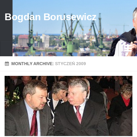
Bogdan Borusewicz
Aktualności
MONTHLY ARCHIVE:
STYCZEŃ 2009
Archiwum
przed 1989
po 1989
Media
Galeria
Życiorys