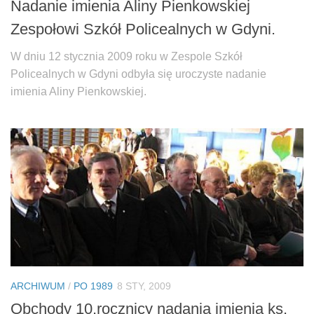
Nadanie imienia Aliny Pienkowskiej
Zespołowi Szkół Policealnych w Gdyni.
W dniu 12 stycznia 2009 roku w Zespole Szkół
Policealnych w Gdyni odbyła się uroczyste nadanie
imienia Aliny Pienkowskiej.
ARCHIWUM
/
PO 1989
8 STY, 2009
Obchody 10.rocznicy nadania imienia ks.