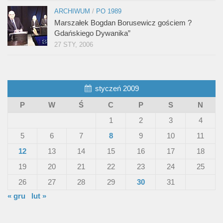
ARCHIWUM
/
PO 1989
Marszałek Bogdan Borusewicz gościem ?
Gdańskiego Dywanika”
27 STY, 2006
styczeń 2009
P
W
Ś
C
P
S
N
1
2
3
4
5
6
7
8
9
10
11
12
13
14
15
16
17
18
19
20
21
22
23
24
25
26
27
28
29
30
31
« gru
lut »