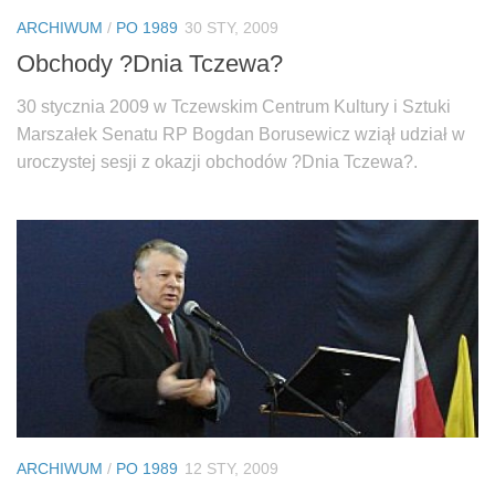
Biuro Senatorskie
ARCHIWUM
/
PO 1989
30 STY, 2009
Polecane
Obchody ?Dnia Tczewa?
Senat
30 stycznia 2009 w Tczewskim Centrum Kultury i Sztuki
Platforma Obywatelska
Marszałek Senatu RP Bogdan Borusewicz wziął udział w
Fundacja Jacka Kaczmarskiego
uroczystej sesji z okazji obchodów ?Dnia Tczewa?.
Fundacja Batorego
ARCHIWUM
/
PO 1989
12 STY, 2009