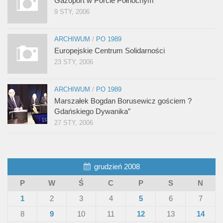
Gazoport w Porcie Północnym
9 STY, 2006
ARCHIWUM
/
PO 1989
Europejskie Centrum Solidarności
23 STY, 2006
ARCHIWUM
/
PO 1989
Marszałek Bogdan Borusewicz gościem ?
Gdańskiego Dywanika”
27 STY, 2006
grudzień 2008
P
W
Ś
C
P
S
N
1
2
3
4
5
6
7
8
9
10
11
12
13
14