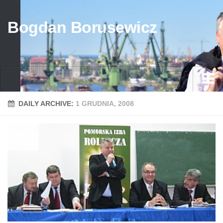
Bogdan Borusewicz
Aktualności
DAILY ARCHIVE:
1 GRUDNIA, 2008
Archiwum
przed 1989
po 1989
Media
Galeria
Życiorys