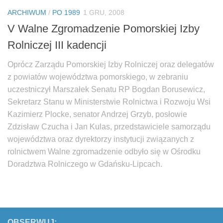
Biuro Senatorskie
ARCHIWUM
/
PO 1989
1 GRU, 2008
Polecane
V Walne Zgromadzenie Pomorskiej Izby
Senat
Rolniczej III kadencji
Platforma Obywatelska
Oprócz Zarządu Pomorskiej Izby Rolniczej oraz delegatów
Fundacja Jacka Kaczmarskiego
z powiatów województwa pomorskiego, w zebraniu
Fundacja Batorego
uczestniczył Marszałek Senatu RP Bogdan Borusewicz,
Sekretarz Stanu w Ministerstwie Rolnictwa i Rozwoju Wsi
Kazimierz Plocke, senator Andrzej Grzyb, posłowie
Zdzisław Czucha i Jan Kulas, przedstawiciele samorządu
województwa oraz dyrektorzy instytucji związanych z
rolnictwem Walne zgromadzenie odbyło się w Ośrodku
Doradztwa Rolniczego w Gdańsku-Lipcach.
OBSERWUJ: