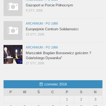
Gazoport w Porcie Północnym
9 STY, 2006
ARCHIWUM
/
PO 1989
Europejskie Centrum Solidarności
23 STY, 2006
ARCHIWUM
/
PO 1989
Marszałek Bogdan Borusewicz gościem ?
Gdańskiego Dywanika”
27 STY, 2006
czerwiec 2018
P
W
Ś
C
P
S
N
1
2
3