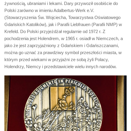
Biuro Senatorskie
żywnością, ubraniami i lekami. Dary przywoził osobiście do
Polski zarówno w imieniu Adalbertus-Werk e.V.
Polecane
(Stowarzyszenia Św. Wojciecha, Towarzystwa Oświatowego
Senat
Gdańskich Katolików), jak i Parafii Liebfrauen (Parafii NMP) w
Krefeld. Do Polski przyjeżdżał regularnie od 1972 r. Z
Platforma Obywatelska
pochodzenia jest Holendrem, w 1965 r. osiadł w Niemczech, a
Fundacja Jacka Kaczmarskiego
jako że jest zaprzyjaźniony z Gdańskiem i Gdańszczanami,
Fundacja Batorego
można go uznać za prawdziwy symbol przeszłości miasta, w
którym przed wiekami w przyjaźni ze sobą żyli Polacy,
Holendrzy, Niemcy i przedstawiciele wielu innych narodów.