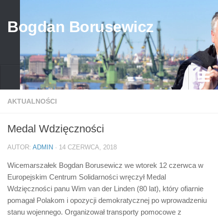
Bogdan Borusewicz
Aktualności
AKTUALNOŚCI
Archiwum
Medal Wdzięczności
przed 1989
AUTOR:
ADMIN
· 14 CZERWCA, 2018
po 1989
Wicemarszałek Bogdan Borusewicz we wtorek 12 czerwca w
Media
Europejskim Centrum Solidarności wręczył Medal
Galeria
Wdzięczności panu Wim van der Linden (80 lat), który ofiarnie
pomagał Polakom i opozycji demokratycznej po wprowadzeniu
Życiorys
stanu wojennego. Organizował transporty pomocowe z