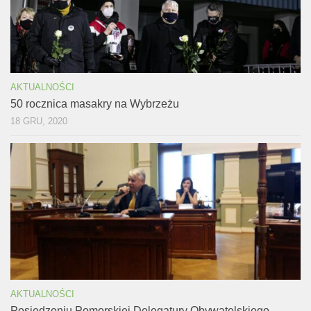
AKTUALNOŚCI
50 rocznica masakry na Wybrzeżu
18 GRU, 2020
AKTUALNOŚCI
Posiedzeniu Pomorskiej Delegatury Obywatelskiego