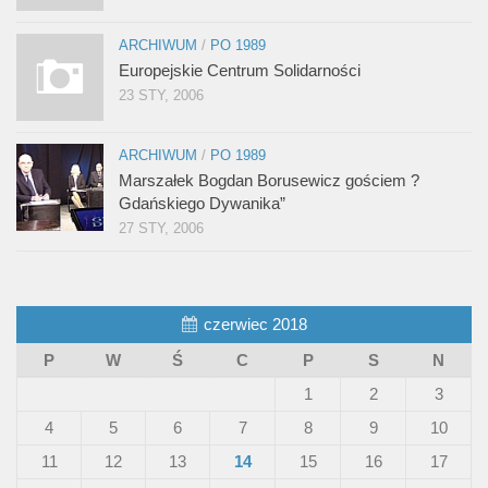
ARCHIWUM
/
PO 1989
Europejskie Centrum Solidarności
23 STY, 2006
ARCHIWUM
/
PO 1989
Marszałek Bogdan Borusewicz gościem ?
Gdańskiego Dywanika”
27 STY, 2006
czerwiec 2018
P
W
Ś
C
P
S
N
1
2
3
4
5
6
7
8
9
10
11
12
13
14
15
16
17