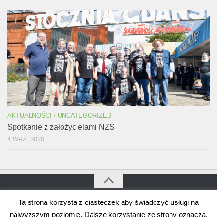
AKTUALNOŚCI
/
UNCATEGORIZED
Spotkanie z założycielami NZS
4 WRZ, 2020
Ta strona korzysta z ciasteczek aby świadczyć usługi na
Bogdan Borusewicz © 2026. Wszystkie prawa zastrzeżone
Wspierane przez
WordPress
. Szablon autorstwa
Alx
.
najwyższym poziomie. Dalsze korzystanie ze strony oznacza,