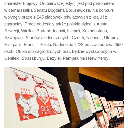
Biuro Senatorskie
charakter krajowy. Od pierwszej edycji jest pod patronatem
wicemarszałka Senatu Bogdana Borusewicza. Na konkurs
Polecane
wpłynęły prace z 245 placówek oświatowych z kraju i z
Senat
zagranicy. Prace nadesłały także polskie dzieci z Austrii,
Szwecji, Wielkiej Brytanii, Irlandii, Islandii, Kazachstanu,
Platforma Obywatelska
Szwajcarii, Stanów Zjednoczonych, Czech, Niemiec, Ukrainy,
Fundacja Jacka Kaczmarskiego
Hiszpanii, Francji i Polski. Nadesłano 2223 prac autorstwa 2650
Fundacja Batorego
osób. Około sto nagrodzonych prac będzie wystawionych w:
Uehlfeld, Strassburgu, Bazylei, Pampelunie i New Yersy.