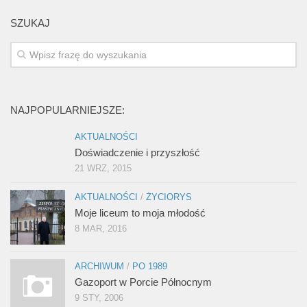
SZUKAJ
NAJPOPULARNIEJSZE:
AKTUALNOŚCI
Doświadczenie i przyszłość
21 WRZ, 2015
AKTUALNOŚCI
/
ŻYCIORYS
Moje liceum to moja młodość
8 MAR, 2016
ARCHIWUM
/
PO 1989
Gazoport w Porcie Północnym
9 STY, 2006