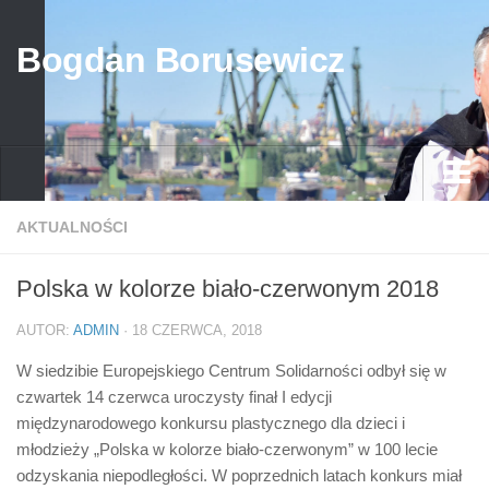
Bogdan Borusewicz
Aktualności
AKTUALNOŚCI
Archiwum
Polska w kolorze biało-czerwonym 2018
przed 1989
AUTOR:
ADMIN
· 18 CZERWCA, 2018
po 1989
W siedzibie Europejskiego Centrum Solidarności odbył się w
Media
czwartek 14 czerwca uroczysty finał I edycji
Galeria
międzynarodowego konkursu plastycznego dla dzieci i
młodzieży „Polska w kolorze biało-czerwonym” w 100 lecie
Życiorys
odzyskania niepodległości. W poprzednich latach konkurs miał