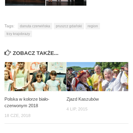
Tags:
danuta czerwińska
pruszcz gdański
region
trzy krajobrazy
ZOBACZ TAKŻE...
Polska w kolorze biało-
Zjazd Kaszubów
czerwonym 2018
4 LIP, 2015
18 CZE, 2018