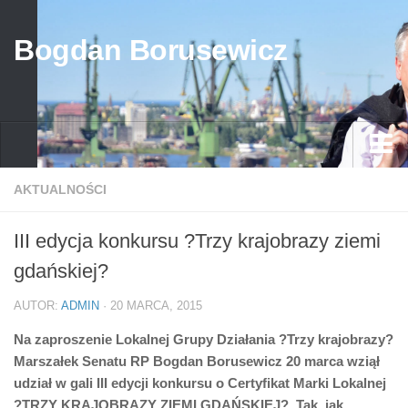
Bogdan Borusewicz
Aktualności
AKTUALNOŚCI
Archiwum
III edycja konkursu ?Trzy krajobrazy ziemi
przed 1989
gdańskiej?
po 1989
AUTOR:
ADMIN
· 20 MARCA, 2015
Media
Na zaproszenie Lokalnej Grupy Działania ?Trzy krajobrazy?
Galeria
Marszałek Senatu RP Bogdan Borusewicz 20 marca wziął
Życiorys
udział w gali III edycji konkursu o Certyfikat Marki Lokalnej
?TRZY KRAJOBRAZY ZIEMI GDAŃSKIEJ?. Tak, jak