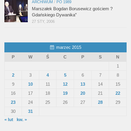
ARCHIWUM
/
PO 1989
Marszałek Bogdan Borusewicz gościem ?
Gdańskiego Dywanika”
27 STY, 2006
marzec 2015
P
W
Ś
C
P
S
N
1
2
3
4
5
6
7
8
9
10
11
12
13
14
15
16
17
18
19
20
21
22
23
24
25
26
27
28
29
30
31
« lut
kw. »