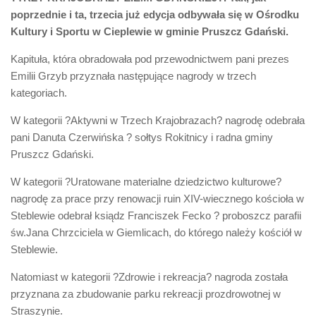
Biuro Senatorskie
poprzednie i ta, trzecia już edycja odbywała się w Ośrodku
Polecane
Kultury i Sportu w Cieplewie w gminie Pruszcz Gdański.
Senat
Kapituła, która obradowała pod przewodnictwem pani prezes
Emilii Grzyb przyznała następujące nagrody w trzech
Platforma Obywatelska
kategoriach.
Fundacja Jacka Kaczmarskiego
W kategorii ?Aktywni w Trzech Krajobrazach? nagrodę odebrała
Fundacja Batorego
pani Danuta Czerwińska ? sołtys Rokitnicy i radna gminy
Pruszcz Gdański.
W kategorii ?Uratowane materialne dziedzictwo kulturowe?
nagrodę za prace przy renowacji ruin XIV-wiecznego kościoła w
Steblewie odebrał ksiądz Franciszek Fecko ? proboszcz parafii
św.Jana Chrzciciela w Giemlicach, do którego należy kościół w
Steblewie.
Natomiast w kategorii ?Zdrowie i rekreacja? nagroda została
przyznana za zbudowanie parku rekreacji prozdrowotnej w
Straszynie.