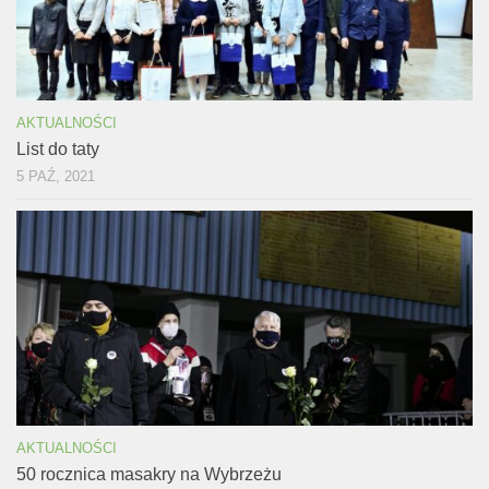
AKTUALNOŚCI
List do taty
5 PAŹ, 2021
AKTUALNOŚCI
50 rocznica masakry na Wybrzeżu