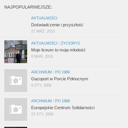
NAJPOPULARNIEJSZE:
AKTUALNOŚCI
Doświadczenie i przyszłość
21 WRZ, 2015
AKTUALNOŚCI
/
ŻYCIORYS
Moje liceum to moja młodość
8 MAR, 2016
ARCHIWUM
/
PO 1989
Gazoport w Porcie Północnym
9 STY, 2006
ARCHIWUM
/
PO 1989
Europejskie Centrum Solidarności
23 STY, 2006