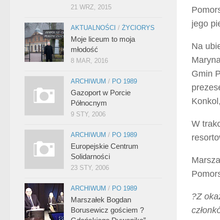
21 WRZ, 2015
Pomors
jego p
AKTUALNOŚCI
/
ŻYCIORYS
Moje liceum to moja
Na ubi
młodość
Maryna
8 MAR, 2016
Gmin P
ARCHIWUM
/
PO 1989
prezes
Gazoport w Porcie
Konkol
Północnym
9 STY, 2006
W trak
ARCHIWUM
/
PO 1989
resort
Europejskie Centrum
Solidarności
Marsza
23 STY, 2006
Pomors
ARCHIWUM
/
PO 1989
?Z oka
Marszałek Bogdan
członk
Borusewicz gościem ?