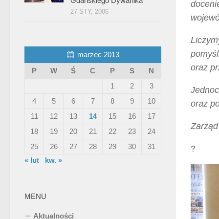
Gdańskiego Dywanika”
docenie
27 STY, 2006
wojewó
Liczym
pomyśl
marzec 2013
oraz pr
P
W
Ś
C
P
S
N
1
2
3
Jednoc
4
5
6
7
8
9
10
oraz p
11
12
13
14
15
16
17
Zarząd
18
19
20
21
22
23
24
25
26
27
28
29
30
31
?
« lut
kw. »
MENU
Aktualności