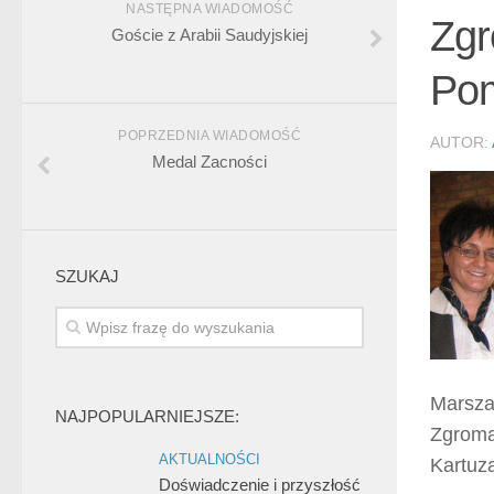
NASTĘPNA WIADOMOŚĆ
Zgr
Goście z Arabii Saudyjskiej
Pom
POPRZEDNIA WIADOMOŚĆ
AUTOR:
Medal Zacności
SZUKAJ
Marsza
NAJPOPULARNIEJSZE:
Zgroma
AKTUALNOŚCI
Kartuz
Doświadczenie i przyszłość