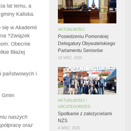
a lat temu, a
gminy Kaliska.
 się w Akademii
AKTUALNOŚCI
 na ?Związek
Posiedzeniu Pomorskiej
Delegatury Obywatelskiego
nom. Obecnie
Parlamentu Seniorów
lkie Błażej
18 WRZ, 2020
ń państwowych i
u Gmin
AKTUALNOŚCI
/
UNCATEGORIZED
Spotkanie z założycielami
eniu naszych
NZS
półpracę oraz
4 WRZ, 2020