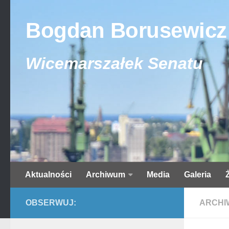
Bogdan Borusewicz
Wicemarszałek Senatu
Aktualności
Archiwum
Media
Galeria
OBSERWUJ:
ARCHI