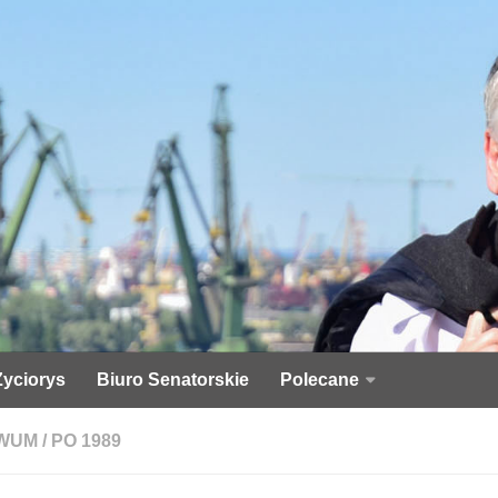
Życiorys
Biuro Senatorskie
Polecane
WUM
/
PO 1989