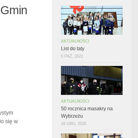
 Gmin
AKTUALNOŚCI
List do taty
5 PAŹ, 2021
AKTUALNOŚCI
50 rocznica masakry na
ystym
Wybrzeżu
o się w
18 GRU, 2020