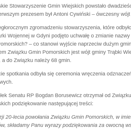
kie Stowarzyszenie Gmin Wiejskich powstało dwadzieści
ierwszym prezesem był Antoni Cywiński – ówczesny wójt 
egłorocznym zgromadzeniu stowarzyszenia, które odbyło
rki Wojennej w Gdyni podjęto uchwałę o zmianie nazwy
omorskich? – co stanowi wyjście naprzeciw dużym gmi
em Związku Gmin Pomorskich jest wójt gminy Trąbki Wie
, a do Związku należy 68 gmin.
cie spotkania odbyła się ceremonia wręczenia odznacze
owych.
łek Senatu RP Bogdan Borusewicz otrzymał od Związk
kich podziękowanie następującej treści:
zji 20-lecia powołania Związku Gmin Pomorskich, w imi
ów, składamy Panu wyrazy podziękowania za owocną ws