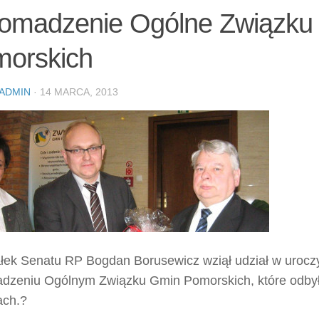
omadzenie Ogólne Związku
orskich
ADMIN
· 14 MARCA, 2013
łek Senatu RP Bogdan Borusewicz wziął udział w urocz
dzeniu Ogólnym Związku Gmin Pomorskich, które odbył
ach.?