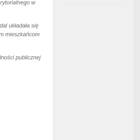
rytorialnego w
al układała się
zym mieszkańcom
.
ności publicznej