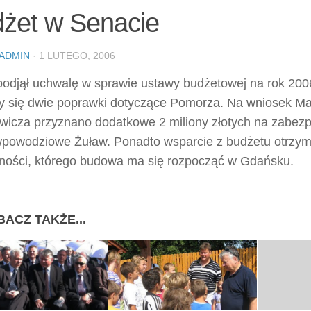
żet w Senacie
ADMIN
· 1 LUTEGO, 2006
podjął uchwalę w sprawie ustawy budżetowej na rok 200
ły się dwie poprawki dotyczące Pomorza. Na wniosek M
wicza przyznano dodatkowe 2 miliony złotych na zabezp
wpowodziowe Żuław. Ponadto wsparcie z budżetu otrzy
rności, którego budowa ma się rozpocząć w Gdańsku.
BACZ TAKŻE...