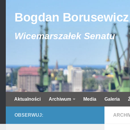
Bogdan Borusewicz
Wicemarszałek Senatu
Aktualności
Archiwum
Media
Galeria
OBSERWUJ:
ARCHI