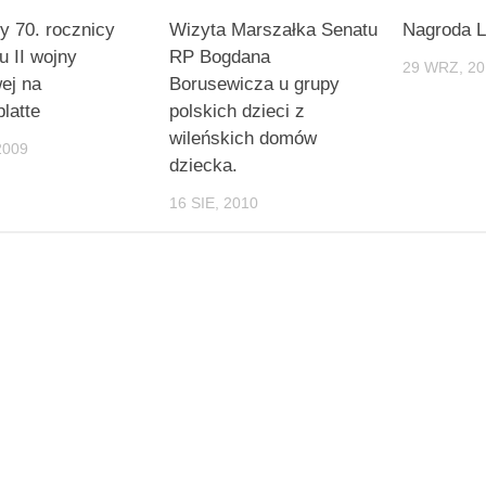
 70. rocznicy
Wizyta Marszałka Senatu
Nagroda 
 II wojny
RP Bogdana
29 WRZ, 20
ej na
Borusewicza u grupy
latte
polskich dzieci z
wileńskich domów
2009
dziecka.
16 SIE, 2010