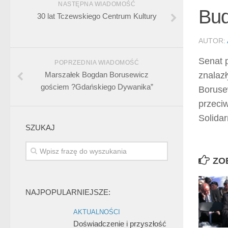
NASTĘPNA WIADOMOŚĆ
Bud
30 lat Tczewskiego Centrum Kultury
AUTOR:
Senat 
POPRZEDNIA WIADOMOŚĆ
Marszałek Bogdan Borusewicz
znalaz
gościem ?Gdańskiego Dywanika”
Boruse
przeci
Solida
SZUKAJ
ZO
NAJPOPULARNIEJSZE:
AKTUALNOŚCI
Doświadczenie i przyszłość