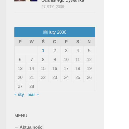
Gdańskiego Dywanika”
27 STY, 2006
luty 2006
P
W
Ś
C
P
S
N
1
2
3
4
5
6
7
8
9
10
11
12
13
14
15
16
17
18
19
20
21
22
23
24
25
26
27
28
« sty
mar »
MENU
Aktualności