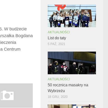
6. W budżecie
AKTUALNOŚCI
arszałka Bogdana
List do taty
ieczenia
5 PAŹ, 2021
ma Centrum
AKTUALNOŚCI
50 rocznica masakry na
Wybrzeżu
18 GRU, 2020