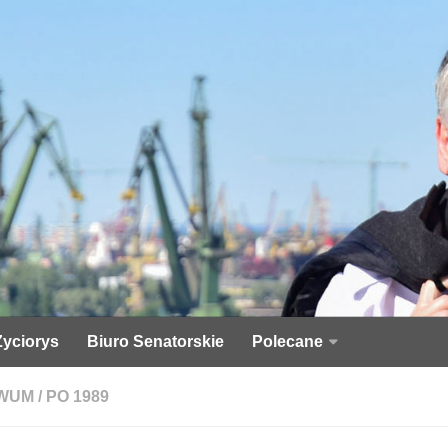
Życiorys
Biuro Senatorskie
Polecane
WUM
/
PO 1989