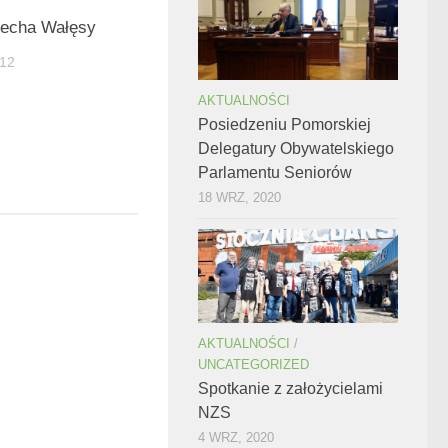
Lecha Wałęsy
12
AKTUALNOŚCI
Posiedzeniu Pomorskiej
Delegatury Obywatelskiego
Parlamentu Seniorów
18 WRZ, 2020
AKTUALNOŚCI
/
UNCATEGORIZED
Spotkanie z założycielami
NZS
4 WRZ, 2020