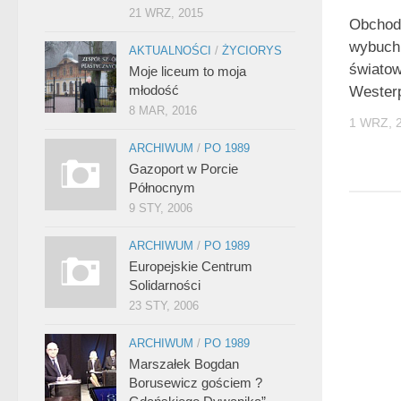
21 WRZ, 2015
Obchody
wybuchu
AKTUALNOŚCI
/
ŻYCIORYS
światow
Moje liceum to moja
młodość
Westerp
8 MAR, 2016
1 WRZ, 
ARCHIWUM
/
PO 1989
Gazoport w Porcie
Północnym
9 STY, 2006
ARCHIWUM
/
PO 1989
Europejskie Centrum
Solidarności
23 STY, 2006
ARCHIWUM
/
PO 1989
Marszałek Bogdan
Borusewicz gościem ?