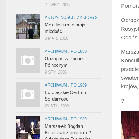
21 WRZ, 2015
Pomors
AKTUALNOŚCI
/
ŻYCIORYS
Oprócz
Moje liceum to moja
Rosyjsk
młodość
Gdańsk
8 MAR, 2016
Marsza
ARCHIWUM
/
PO 1989
Gazoport w Porcie
Konsul
Północnym
przeci
9 STY, 2006
świate
ARCHIWUM
/
PO 1989
krajów,
Europejskie Centrum
Solidarności
?
23 STY, 2006
ARCHIWUM
/
PO 1989
Marszałek Bogdan
Borusewicz gościem ?