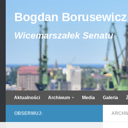
Bogdan Borusewicz
Wicemarszałek Senatu
Aktualności
Archiwum
Media
Galeria
OBSERWUJ:
ARCHI