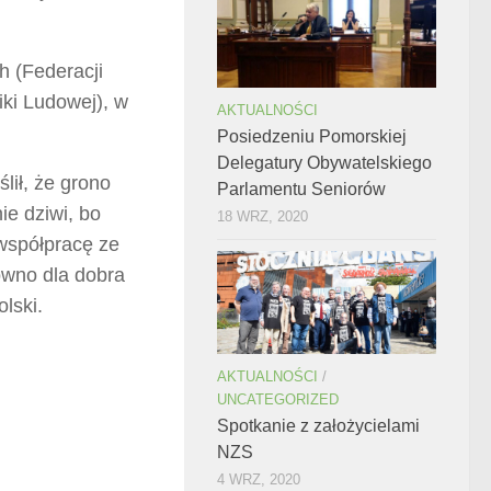
 (Federacji
iki Ludowej), w
AKTUALNOŚCI
Posiedzeniu Pomorskiej
Delegatury Obywatelskiego
ił, że grono
Parlamentu Seniorów
ie dziwi, bo
18 WRZ, 2020
współpracę ze
ówno dla dobra
olski.
AKTUALNOŚCI
/
UNCATEGORIZED
Spotkanie z założycielami
NZS
4 WRZ, 2020