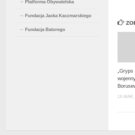
Platforma Obywatelska
Fundacja Jacka Kaczmarskiego
ZO
Fundacja Batorego
„Gryps 
wojenn
Boruse
15 MAR,