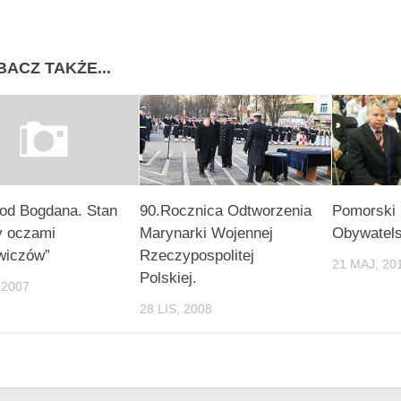
BACZ TAKŻE...
od Bogdana. Stan
90.Rocznica Odtworzenia
Pomorski
y oczami
Marynarki Wojennej
Obywatels
wiczów”
Rzeczypospolitej
21 MAJ, 20
Polskiej.
 2007
28 LIS, 2008