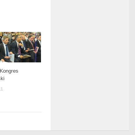
 Kongres
ki
11