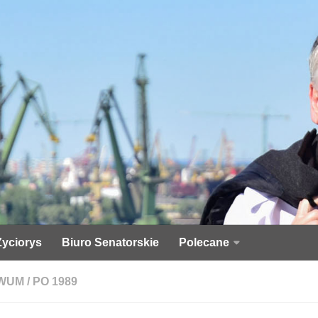
Życiorys
Biuro Senatorskie
Polecane
WUM
/
PO 1989