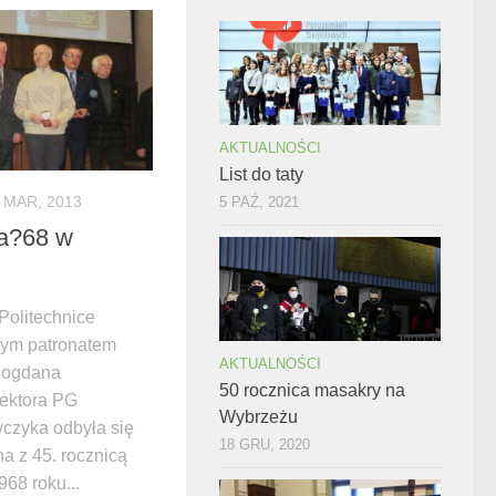
AKTUALNOŚCI
List do taty
 MAR, 2013
5 PAŹ, 2021
ca?68 w
Politechnice
wym patronatem
AKTUALNOŚCI
Bogdana
50 rocznica masakry na
ektora PG
Wybrzeżu
czyka odbyła się
18 GRU, 2020
a z 45. rocznicą
68 roku...