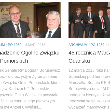
WUM
/
PO 1989
14 MAR, 2013
ARCHIWUM
/
PO 1989
14
adzenie Ogólne Związku
45.rocznica Mar
Pomorskich
Gdańsku
ek Senatu RP Bogdan Borusewicz
12 marca 2013 roku na 
dział w uroczystym Zgromadzeniu
Gdańskiej pod honoro
 Związku Gmin Pomorskich, które
Marszałka Senatu RP 
się w Kartuzach.? Pomorskie
Borusewicza oraz JM R
yszenie Gmin Wiejskich powstało
profesora Henryka Kraw
ścia lat temu, a jego pierwszym
uroczysta sesja związan
m był Antoni Cywiński...
wydarzeń marcowych 19