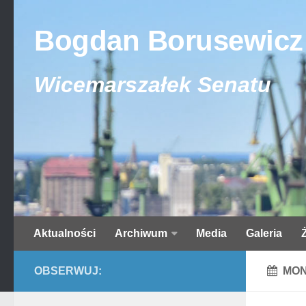
Bogdan Borusewicz
Wicemarszałek Senatu
Aktualności
Archiwum
Media
Galeria
OBSERWUJ:
MON