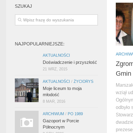
SZUKAJ
NAJPOPULARNIEJSZE:
ARCHI
AKTUALNOŚCI
Doświadczenie i przyszłość
Zgrom
21 WRZ, 2015
Gmin 
AKTUALNOŚCI
/
ŻYCIORYS
Marszał
Moje liceum to moja
wziął u
młodość
Ogólnym
8 MAR, 2016
odbyło 
ARCHIWUM
/
PO 1989
Stowarz
Gazoport w Porcie
dwadzie
Północnym
prezese