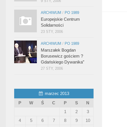
9 STY, 2006
ARCHIWUM
/
PO 1989
Europejskie Centrum
Solidarności
23 STY, 2006
ARCHIWUM
/
PO 1989
Marszałek Bogdan
Borusewicz gościem ?
Gdańskiego Dywanika”
27 STY, 2006
marzec 2013
P
W
Ś
C
P
S
N
1
2
3
4
5
6
7
8
9
10