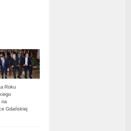
ja Roku
kiego
 na
ice Gdańskiej
3