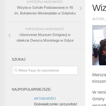
NASTĘPNA WIADOMOŚĆ
Wiz
Wizyta w Szkole Podstawowej nr 45
im. Bohaterów Westerplatte w Gdańsku
AUTOR:
POPRZEDNIA WIADOMOŚĆ
Utworzenie Muzeum Emigracji w
obiekcie Dworca Morskiego w Gdyni
SZUKAJ
Marsza
Kirsze
NAJPOPULARNIEJSZE:
W remi
Gminy 
AKTUALNOŚCI
Doświadczenie i przyszłość
wszyst