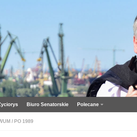
Życiorys
Biuro Senatorskie
Polecane
WUM
/
PO 1989