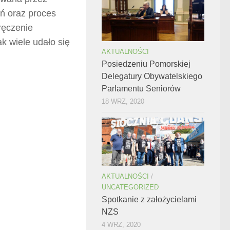
ń oraz proces
ręczenie
k wiele udało się
AKTUALNOŚCI
Posiedzeniu Pomorskiej
Delegatury Obywatelskiego
Parlamentu Seniorów
18 WRZ, 2020
AKTUALNOŚCI
/
UNCATEGORIZED
Spotkanie z założycielami
NZS
4 WRZ, 2020