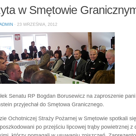
yta w Smętowie Graniczny
ADMIN
· 23 WRZEŚNIA, 2012
łek Senatu RP Bogdan Borusewicz na zaproszenie pani 
nstein przyjechał do Smętowa Granicznego.
zie Ochotniczej Straży Pożarnej w Smętowie spotkali si
poszkodowani po przejściu lipcowej trąby powietrznej z
kimi, którzy pomagali w usuwaniu zniszczeń. Zaprezent