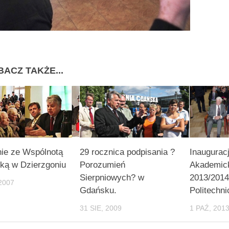
BACZ TAKŻE...
ie ze Wspólnotą
29 rocznica podpisania ?
Inaugurac
ką w Dzierzgoniu
Porozumień
Akademic
Sierpniowych? w
2013/2014
2007
Gdańsku.
Politechn
31 SIE, 2009
1 PAŹ, 201