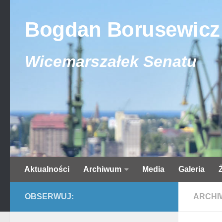
Bogdan Borusewicz
Wicemarszałek Senatu
Aktualności
Archiwum
Media
Galeria
OBSERWUJ:
ARCHI