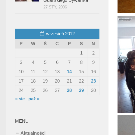
Gdańskiego Dywanika”
27 STY, 2006
wrzesień 2012
P
W
Ś
C
P
S
N
1
2
3
4
5
6
7
8
9
10
11
12
13
14
15
16
17
18
19
20
21
22
23
24
25
26
27
28
29
30
« sie
paź »
MENU
Aktualności