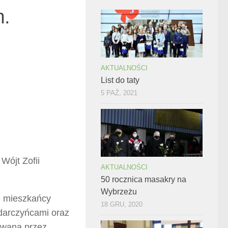
m.
AKTUALNOŚCI
List do taty
5 PAŹ, 2021
Wójt Zofii
AKTUALNOŚCI
50 rocznica masakry na
Wybrzeżu
ę mieszkańcy
18 GRU, 2020
 darczyńcami oraz
owana przez