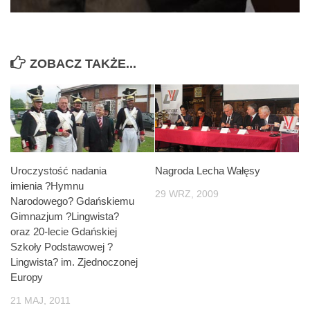
ZOBACZ TAKŻE...
Uroczystość nadania
Nagroda Lecha Wałęsy
imienia ?Hymnu
29 WRZ, 2009
Narodowego? Gdańskiemu
Gimnazjum ?Lingwista?
oraz 20-lecie Gdańskiej
Szkoły Podstawowej ?
Lingwista? im. Zjednoczonej
Europy
21 MAJ, 2011