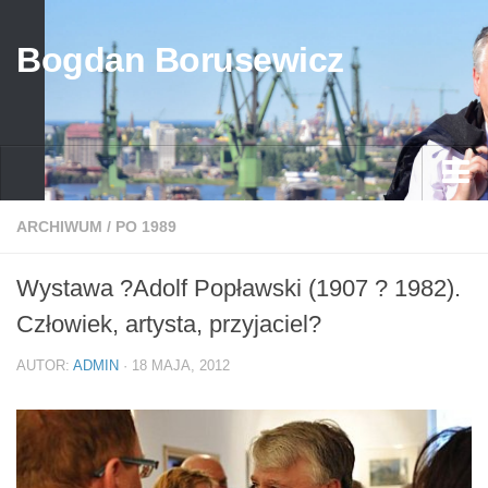
Bogdan Borusewicz
Aktualności
ARCHIWUM
/
PO 1989
Archiwum
Wystawa ?Adolf Popławski (1907 ? 1982).
przed 1989
Człowiek, artysta, przyjaciel?
po 1989
AUTOR:
ADMIN
· 18 MAJA, 2012
Media
Galeria
Życiorys