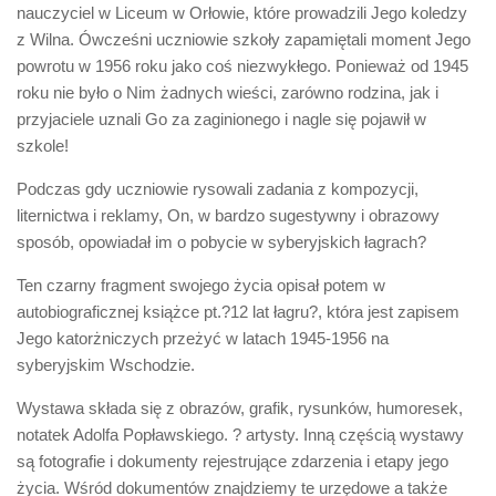
nauczyciel w Liceum w Orłowie, które prowadzili Jego koledzy
z Wilna. Ówcześni uczniowie szkoły zapamiętali moment Jego
powrotu w 1956 roku jako coś niezwykłego. Ponieważ od 1945
roku nie było o Nim żadnych wieści, zarówno rodzina, jak i
przyjaciele uznali Go za zaginionego i nagle się pojawił w
szkole!
Podczas gdy uczniowie rysowali zadania z kompozycji,
liternictwa i reklamy, On, w bardzo sugestywny i obrazowy
sposób, opowiadał im o pobycie w syberyjskich łagrach?
Ten czarny fragment swojego życia opisał potem w
autobiograficznej książce pt.?12 lat łagru?, która jest zapisem
Jego katorżniczych przeżyć w latach 1945-1956 na
syberyjskim Wschodzie.
Wystawa składa się z obrazów, grafik, rysunków, humoresek,
notatek Adolfa Popławskiego. ? artysty. Inną częścią wystawy
są fotografie i dokumenty rejestrujące zdarzenia i etapy jego
życia. Wśród dokumentów znajdziemy te urzędowe a także