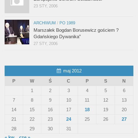
23 STY, 2006
ARCHIWUM
/
PO 1989
Marszałek Bogdan Borusewicz gościem ?
Gdańskiego Dywanika”
27 STY, 2006
maj 2012
P
W
Ś
C
P
S
N
1
2
3
4
5
6
7
8
9
10
11
12
13
14
15
16
17
18
19
20
21
22
23
24
25
26
27
28
29
30
31
« kw.
cze »