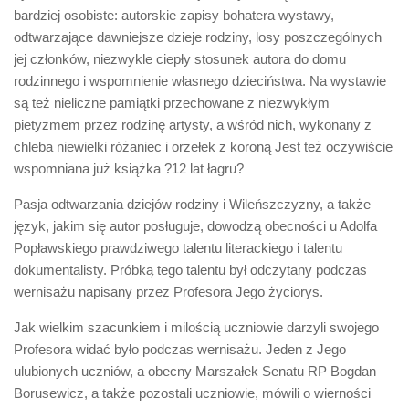
bardziej osobiste: autorskie zapisy bohatera wystawy,
odtwarzające dawniejsze dzieje rodziny, losy poszczególnych
jej członków, niezwykle ciepły stosunek autora do domu
rodzinnego i wspomnienie własnego dzieciństwa. Na wystawie
są też nieliczne pamiątki przechowane z niezwykłym
pietyzmem przez rodzinę artysty, a wśród nich, wykonany z
chleba niewielki różaniec i orzełek z koroną Jest też oczywiście
wspomniana już książka ?12 lat łagru?
Pasja odtwarzania dziejów rodziny i Wileńszczyzny, a także
język, jakim się autor posługuje, dowodzą obecności u Adolfa
Popławskiego prawdziwego talentu literackiego i talentu
dokumentalisty. Próbką tego talentu był odczytany podczas
wernisażu napisany przez Profesora Jego życiorys.
Jak wielkim szacunkiem i milością uczniowie darzyli swojego
Profesora widać było podczas wernisażu. Jeden z Jego
ulubionych uczniów, a obecny Marszałek Senatu RP Bogdan
Borusewicz, a także pozostali uczniowie, mówili o wierności