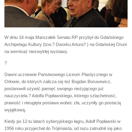
Biuro Senatorskie
Polecane
Senat
Platforma Obywatelska
W dniu 18 maja Marszałek Senatu RP przybył do Gdańskiego
Fundacja Jacka Kaczmarskiego
Archipelagu Kultury (tzw.? Dworku Artura? ) na Gdańskiej Oruni
na wernisaż niezwykłej wystawy.
Fundacja Batorego
?
Dawni uczniowie Państwowego Liceum Plastycznego w
Orłowie, do których zalicza się też Bogdan Borusewicz,
postanowili ożywić pamięć swojego nieżyjącego już
nauczyciela ? Adolfa Popławskiego, którego szlachetność,
prawość i nieugięta postawa wobec zła, uczyniły go postacią
wyjątkową.
Kiedy po 12-tu latach syberyjskiego łagru, Adolf Popławski w
1956 roku przyjechał do Trójmiasta, od razu zatrudnił się jako