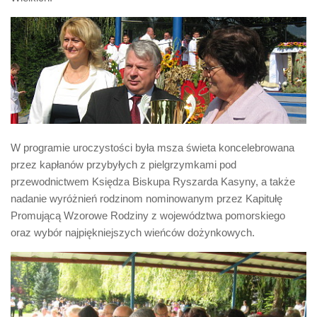
Biuro Senatorskie
Polecane
Senat
Platforma Obywatelska
Fundacja Jacka Kaczmarskiego
Fundacja Batorego
W programie uroczystości była msza świeta koncelebrowana
przez kapłanów przybyłych z pielgrzymkami pod
przewodnictwem Księdza Biskupa Ryszarda Kasyny, a także
nadanie wyróżnień rodzinom nominowanym przez Kapitułę
Promującą Wzorowe Rodziny z województwa pomorskiego
oraz wybór najpiękniejszych wieńców dożynkowych.