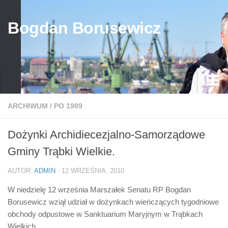
Bogdan Borusewicz
Aktualności
ARCHIWUM
/
PO 1989
Archiwum
Dożynki Archidiecezjalno-Samorządowe
przed 1989
Gminy Trąbki Wielkie.
po 1989
AUTOR:
ADMIN
· 12 WRZEŚNIA, 2010
Media
W niedzielę 12 września Marszałek Senatu RP Bogdan
Galeria
Borusewicz wziął udział w dożynkach wieńczących tygodniowe
Życiorys
obchody odpustowe w Sanktuarium Maryjnym w Trąbkach
Wielkich.