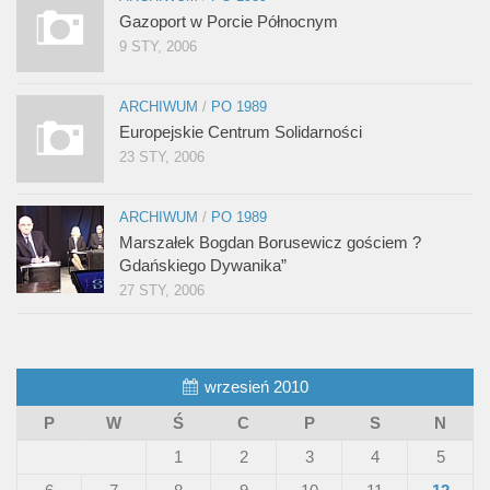
Gazoport w Porcie Północnym
9 STY, 2006
ARCHIWUM
/
PO 1989
Europejskie Centrum Solidarności
23 STY, 2006
ARCHIWUM
/
PO 1989
Marszałek Bogdan Borusewicz gościem ?
Gdańskiego Dywanika”
27 STY, 2006
wrzesień 2010
P
W
Ś
C
P
S
N
1
2
3
4
5