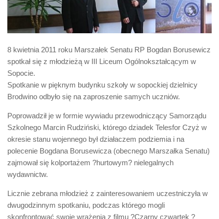
Biuro Senatorskie
Polecane
Senat
8 kwietnia 2011 roku Marszałek Senatu RP Bogdan Borusewicz
Platforma Obywatelska
spotkał się z młodzieżą w III Liceum Ogólnokształcącym w
Fundacja Jacka Kaczmarskiego
Sopocie.
Spotkanie w pięknym budynku szkoły w sopockiej dzielnicy
Fundacja Batorego
Brodwino odbyło się na zaproszenie samych uczniów.
Poprowadził je w formie wywiadu przewodniczący Samorządu
Szkolnego Marcin Rudziński, którego dziadek Telesfor Czyż w
okresie stanu wojennego był działaczem podziemia i na
polecenie Bogdana Borusewicza (obecnego Marszałka Senatu)
zajmował się kolportażem ?hurtowym? nielegalnych
wydawnictw.
Licznie zebrana młodzież z zainteresowaniem uczestniczyła w
dwugodzinnym spotkaniu, podczas którego mogli
skonfrontować swoje wrażenia z filmu ?Czarny czwartek ?