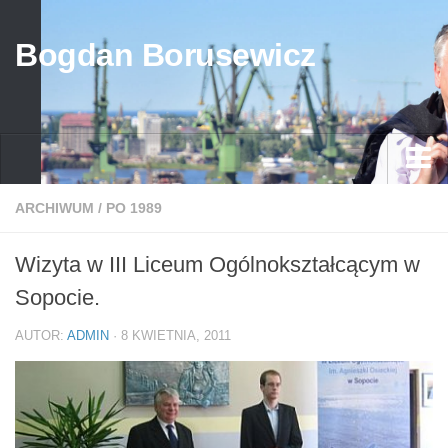
Bogdan Borusewicz
Aktualności
ARCHIWUM
/
PO 1989
Archiwum
Wizyta w III Liceum Ogólnokształcącym w
przed 1989
Sopocie.
po 1989
AUTOR:
ADMIN
· 8 KWIETNIA, 2011
Media
Galeria
Życiorys