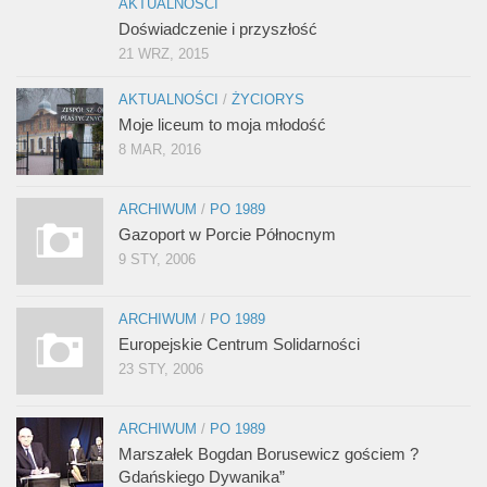
AKTUALNOŚCI
Doświadczenie i przyszłość
21 WRZ, 2015
AKTUALNOŚCI
/
ŻYCIORYS
Moje liceum to moja młodość
8 MAR, 2016
ARCHIWUM
/
PO 1989
Gazoport w Porcie Północnym
9 STY, 2006
ARCHIWUM
/
PO 1989
Europejskie Centrum Solidarności
23 STY, 2006
ARCHIWUM
/
PO 1989
Marszałek Bogdan Borusewicz gościem ?
Gdańskiego Dywanika”