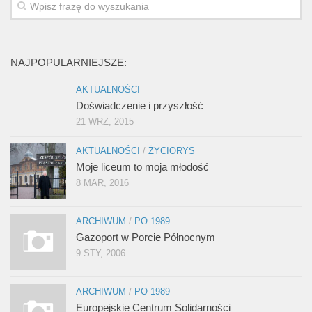
NAJPOPULARNIEJSZE:
AKTUALNOŚCI
Doświadczenie i przyszłość
21 WRZ, 2015
AKTUALNOŚCI
/
ŻYCIORYS
Moje liceum to moja młodość
8 MAR, 2016
ARCHIWUM
/
PO 1989
Gazoport w Porcie Północnym
9 STY, 2006
ARCHIWUM
/
PO 1989
Europejskie Centrum Solidarności