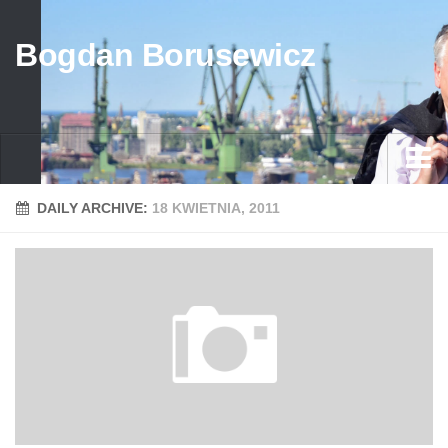
Bogdan Borusewicz
Aktualności
DAILY ARCHIVE:
18 KWIETNIA, 2011
Archiwum
przed 1989
po 1989
Media
Galeria
Życiorys