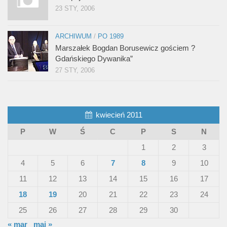
23 STY, 2006
ARCHIWUM
/
PO 1989
Marszałek Bogdan Borusewicz gościem ?
Gdańskiego Dywanika”
27 STY, 2006
kwiecień 2011
P
W
Ś
C
P
S
N
1
2
3
4
5
6
7
8
9
10
11
12
13
14
15
16
17
18
19
20
21
22
23
24
25
26
27
28
29
30
« mar
maj »