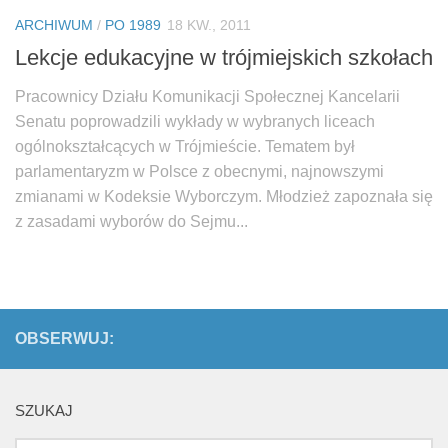
Biuro Senatorskie
ARCHIWUM
/
PO 1989
18 KW., 2011
Polecane
Lekcje edukacyjne w trójmiejskich szkołach
Senat
Pracownicy Działu Komunikacji Społecznej Kancelarii
Platforma Obywatelska
Senatu poprowadzili wykłady w wybranych liceach
Fundacja Jacka Kaczmarskiego
ogólnokształcących w Trójmieście. Tematem był
parlamentaryzm w Polsce z obecnymi, najnowszymi
Fundacja Batorego
zmianami w Kodeksie Wyborczym. Młodzież zapoznała się
z zasadami wyborów do Sejmu...
OBSERWUJ:
SZUKAJ