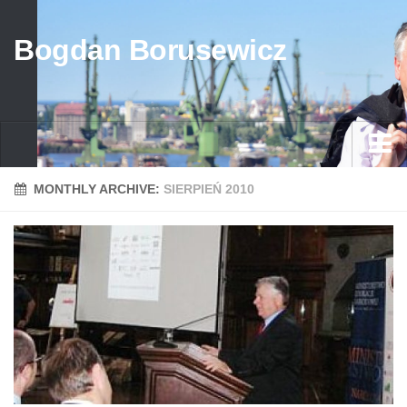
Bogdan Borusewicz
Aktualności
MONTHLY ARCHIVE:
SIERPIEŃ 2010
Archiwum
przed 1989
po 1989
Media
Galeria
Życiorys