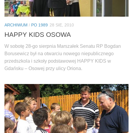
ARCHIWUM
/
PO 1989
28 SIE, 2010
HAPPY KIDS OSOWA
W sobotę 28-go sierpnia Marszałek Senatu RP Bogdan
Borusewicz był na otwarciu nowego niepublicznego
przedszkola i szkoły podstawowej HAPPY KIDS w
Gdańsku – Osowej przy ulicy Oriona.