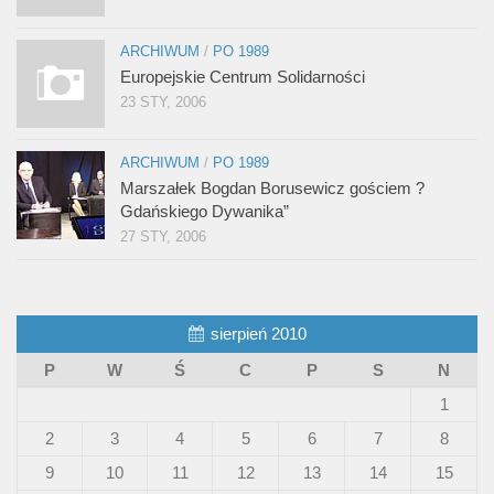
ARCHIWUM
/
PO 1989
Europejskie Centrum Solidarności
23 STY, 2006
ARCHIWUM
/
PO 1989
Marszałek Bogdan Borusewicz gościem ?
Gdańskiego Dywanika”
27 STY, 2006
sierpień 2010
P
W
Ś
C
P
S
N
1
2
3
4
5
6
7
8
9
10
11
12
13
14
15