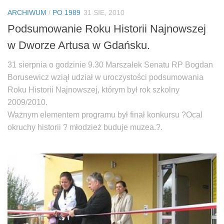
Biuro Senatorskie
ARCHIWUM
/
PO 1989
31 SIE, 2010
Polecane
Podsumowanie Roku Historii Najnowszej
Senat
w Dworze Artusa w Gdańsku.
Platforma Obywatelska
31 sierpnia o godzinie 9.30 Marszałek Senatu RP Bogdan
Fundacja Jacka Kaczmarskiego
Borusewicz wziął udział w uroczystości podsumowania
Fundacja Batorego
Roku Historii Najnowszej, którym był rok szkolny
2009/2010.
Ważnym elementem programu był finał konkursu ?Ocal
okruchy historii ? młodzież buduje muzea.?.