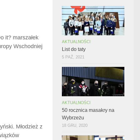
o it? marszałek
AKTUALNOŚCI
uropy Wschodniej
List do taty
5 PAŹ, 2021
AKTUALNOŚCI
50 rocznica masakry na
Wybrzeżu
18 GRU, 2020
yński. Młodzież z
wiązków