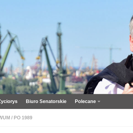
Życiorys
Biuro Senatorskie
Polecane
WUM
/
PO 1989