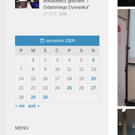
Borusewicz gościem ?
Gdańskiego Dywanika”
27 STY, 2006
wrzesień 2009
P
W
Ś
C
P
S
N
1
2
3
4
5
6
7
8
9
10
11
12
13
14
15
16
17
18
19
20
21
22
23
24
25
26
27
28
29
30
« sie
paź »
MENU