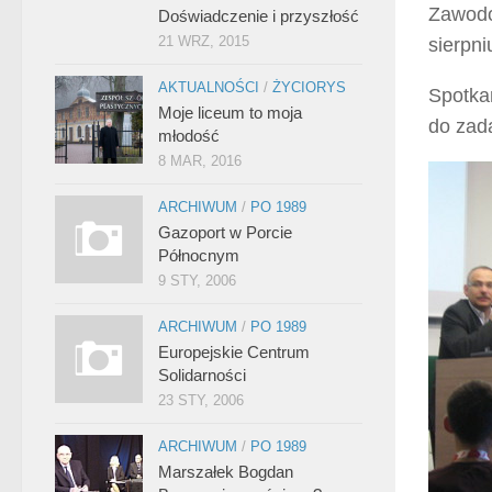
Zawodow
Doświadczenie i przyszłość
21 WRZ, 2015
sierpn
AKTUALNOŚCI
/
ŻYCIORYS
Spotka
Moje liceum to moja
do zad
młodość
8 MAR, 2016
ARCHIWUM
/
PO 1989
Gazoport w Porcie
Północnym
9 STY, 2006
ARCHIWUM
/
PO 1989
Europejskie Centrum
Solidarności
23 STY, 2006
ARCHIWUM
/
PO 1989
Marszałek Bogdan