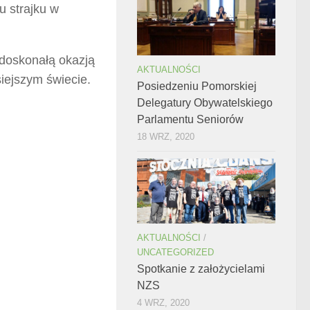
u strajku w
 doskonałą okazją
AKTUALNOŚCI
iejszym świecie.
Posiedzeniu Pomorskiej
Delegatury Obywatelskiego
Parlamentu Seniorów
18 WRZ, 2020
AKTUALNOŚCI
/
UNCATEGORIZED
Spotkanie z założycielami
NZS
4 WRZ, 2020