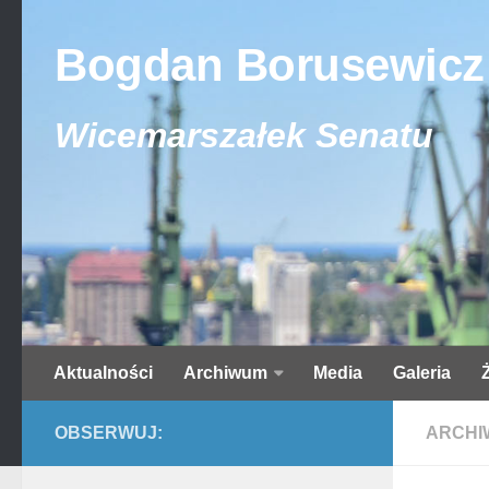
Bogdan Borusewicz
Wicemarszałek Senatu
Aktualności
Archiwum
Media
Galeria
OBSERWUJ:
ARCHI