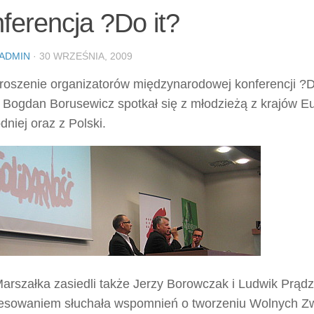
ferencja ?Do it?
ADMIN
· 30 WRZEŚNIA, 2009
roszenie organizatorów międzynarodowej konferencji ?D
 Bogdan Borusewicz spotkał się z młodzieżą z krajów E
dniej oraz z Polski.
arszałka zasiedli także Jerzy Borowczak i Ludwik Prądz
resowaniem słuchała wspomnień o tworzeniu Wolnych Z