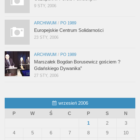
9 STY, 2006
ARCHIWUM
/
PO 1989
Europejskie Centrum Solidarności
23 STY, 2006
ARCHIWUM
/
PO 1989
Marszałek Bogdan Borusewicz gościem ?
Gdańskiego Dywanika”
27 STY, 2006
wrzesień 2006
P
W
Ś
C
P
S
N
1
2
3
4
5
6
7
8
9
10