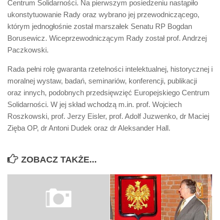
Centrum Solidarności. Na pierwszym posiedzeniu nastąpiło
Biuro Senatorskie
ukonstytuowanie Rady oraz wybrano jej przewodniczącego,
Polecane
którym jednogłośnie został marszałek Senatu RP Bogdan
Borusewicz. Wiceprzewodniczącym Rady został prof. Andrzej
Senat
Paczkowski.
Platforma Obywatelska
Rada pełni rolę gwaranta rzetelności intelektualnej, historycznej i
Fundacja Jacka Kaczmarskiego
moralnej wystaw, badań, seminariów, konferencji, publikacji
Fundacja Batorego
oraz innych, podobnych przedsięwzięć Europejskiego Centrum
Solidarności. W jej skład wchodzą m.in. prof. Wojciech
Roszkowski, prof. Jerzy Eisler, prof. Adolf Juzwenko, dr Maciej
Zięba OP, dr Antoni Dudek oraz dr Aleksander Hall.
ZOBACZ TAKŻE...