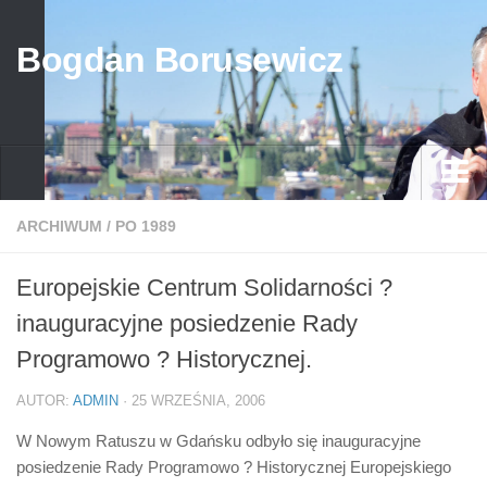
Bogdan Borusewicz
Aktualności
ARCHIWUM
/
PO 1989
Archiwum
Europejskie Centrum Solidarności ?
przed 1989
inauguracyjne posiedzenie Rady
po 1989
Programowo ? Historycznej.
Media
AUTOR:
ADMIN
· 25 WRZEŚNIA, 2006
Galeria
W Nowym Ratuszu w Gdańsku odbyło się inauguracyjne
Życiorys
posiedzenie Rady Programowo ? Historycznej Europejskiego