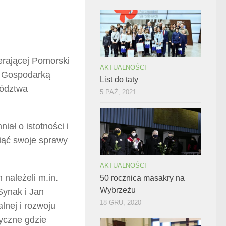
erającej Pomorski
AKTUALNOŚCI
d Gospodarką
List do taty
wództwa
5 PAŹ, 2021
ał o istotności i
iąć swoje sprawy
AKTUALNOŚCI
 należeli m.in.
50 rocznica masakry na
Wybrzeżu
Synak i Jan
18 GRU, 2020
lnej i rozwoju
tyczne gdzie