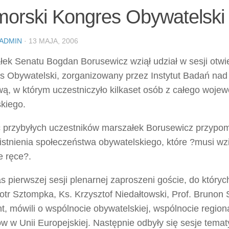
orski Kongres Obywatelski
ADMIN
· 13 MAJA, 2006
łek Senatu Bogdan Borusewicz wziął udział w sesji otwi
s Obywatelski, zorganizowany przez Instytut Badań na
ą, w którym uczestniczyło kilkaset osób z całego woje
kiego.
 przybyłych uczestników marszałek Borusewicz przypomni
istnienia społeczeństwa obywatelskiego, które ?musi wz
e ręce?.
 pierwszej sesji plenarnej zaproszeni goście, do których
iotr Sztompka, Ks. Krzysztof Niedałtowski, Prof. Brunon 
t, mówili o wspólnocie obywatelskiej, wspólnocie regiona
w w Unii Europejskiej. Następnie odbyły się sesje tema