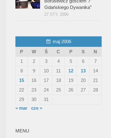
Borusewicz gościem ?
Gdańskiego Dywanika”
27 STY, 2006
maj 2006
P
W
Ś
C
P
S
N
1
2
3
4
5
6
7
8
9
10
11
12
13
14
15
16
17
18
19
20
21
22
23
24
25
26
27
28
29
30
31
« mar
cze »
MENU