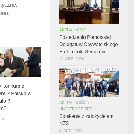
ityczne,
onu.
AKTUALNOŚCI
Posiedzeniu Pomorskiej
Delegatury Obywatelskiego
Parlamentu Seniorów
18 WRZ, 2020
 konkursie
ym ? Polska w
ało ?
AKTUALNOŚCI
/
ym?
UNCATEGORIZED
Spotkanie z założycielami
14
NZS
4 WRZ, 2020