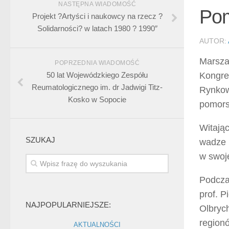
NASTĘPNA WIADOMOŚĆ
Pom
Projekt ?Artyści i naukowcy na rzecz ?
Solidarności? w latach 1980 ? 1990″
AUTOR:
Marsza
POPRZEDNIA WIADOMOŚĆ
50 lat Wojewódzkiego Zespółu
Kongre
Reumatologicznego im. dr Jadwigi Titz-
Rynkow
Kosko w Sopocie
pomors
Witając
SZUKAJ
wadze 
w swoj
Podczas
prof. P
NAJPOPULARNIEJSZE:
Olbrych
regionó
AKTUALNOŚCI