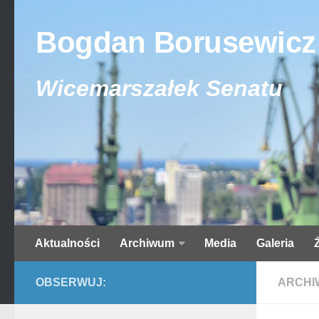
Bogdan Borusewicz
Wicemarszałek Senatu
Aktualności
Archiwum
Media
Galeria
OBSERWUJ:
ARCHI