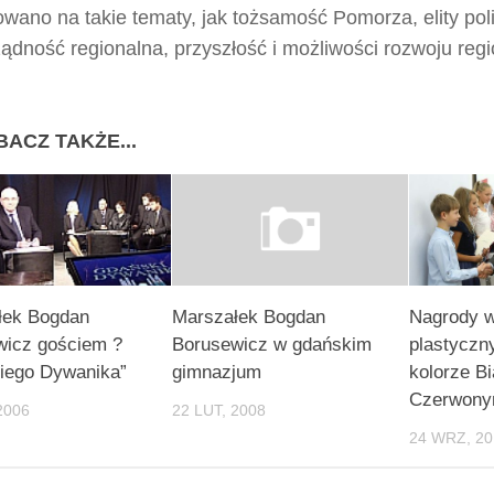
wano na takie tematy, jak tożsamość Pomorza, elity pol
dność regionalna, przyszłość i możliwości rozwoju regi
BACZ TAKŻE...
łek Bogdan
Marszałek Bogdan
Nagrody w
wicz gościem ?
Borusewicz w gdańskim
plastyczn
iego Dywanika”
gimnazjum
kolorze Bi
Czerwon
2006
22 LUT, 2008
24 WRZ, 20