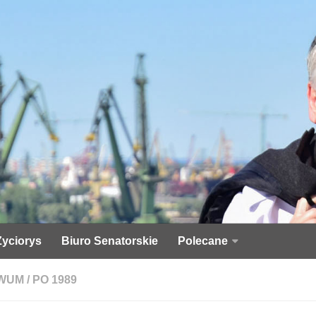
Życiorys
Biuro Senatorskie
Polecane
WUM
/
PO 1989