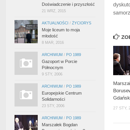
Doświadczenie i przyszłość
dyskuto
21 WRZ, 2015
samorzą
AKTUALNOŚCI
/
ŻYCIORYS
Moje liceum to moja
młodość
ZO
8 MAR, 2016
ARCHIWUM
/
PO 1989
Gazoport w Porcie
Północnym
9 STY, 2006
Marsza
ARCHIWUM
/
PO 1989
Boruse
Europejskie Centrum
Gdańsk
Solidarności
23 STY, 2006
27 STY, 
ARCHIWUM
/
PO 1989
Marszałek Bogdan