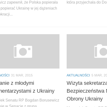
icz zapewnił, że Polska popierała
która przyjechała do Do
 popierać Ukrainę w jej dążeniach
racji...
NOŚCI
31 MAR, 2015
AKTUALNOŚCI
5 MAR, 2
anie z młodymi
Wizyta sekretarz
mentarzystami z Ukrainy
Bezpieczeństwa 
Obrony Ukrainy
ek Senatu RP Bogdan Borusewicz
 się w Senacie z grupą