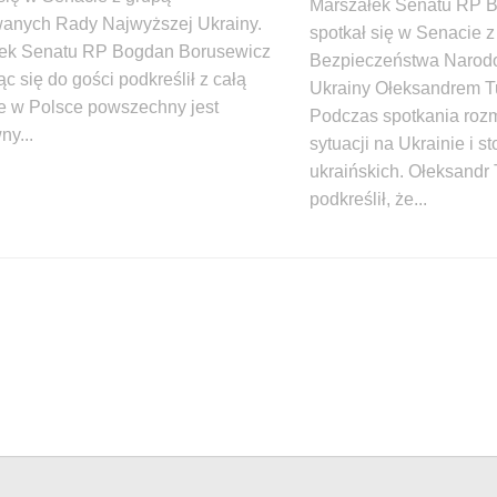
Marszałek Senatu RP 
anych Rady Najwyższej Ukrainy.
spotkał się w Senacie 
ek Senatu RP Bogdan Borusewicz
Bezpieczeństwa Narod
c się do gości podkreślił z całą
Ukrainy Ołeksandrem 
e w Polsce powszechny jest
Podczas spotkania roz
ny...
sytuacji na Ukrainie i 
ukraińskich. Ołeksandr
podkreślił, że...