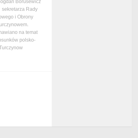
Bogdan Borusewicz
z sekretarza Rady
owego i Obrony
Turczynowem.
mawiano na temat
stosunków polsko-
 Turczynow