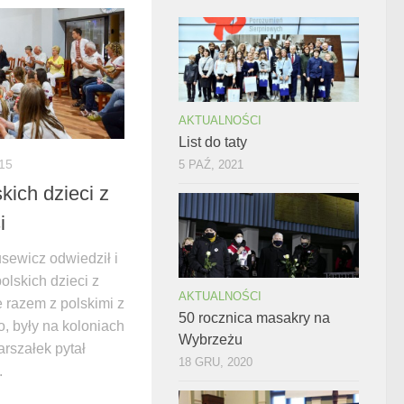
AKTUALNOŚCI
List do taty
015
5 PAŹ, 2021
kich dzieci z
i
sewicz odwiedził i
olskich dzieci z
AKTUALNOŚCI
re razem z polskimi z
50 rocznica masakry na
 były na koloniach
Wybrzeżu
rszałek pytał
18 GRU, 2020
.