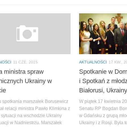
NOŚCI
11 CZE, 2015
AKTUALNOŚCI
17 KW., 2
a ministra spraw
Spotkanie w Dom
nicznych Ukrainy w
i Spotkań z młod
ie
Białorusi, Ukrainy
 spotkania marszałek Borusewicz
W piątek 17 kwietnia 2
ł relacji ministra Pawło Klimkina z
Senatu RP Bogdan Boru
 sytuacji na wschodzie Ukrainy
w Gdańsku z grupą młod
tuacji w Nadniestrzu. Marszałek
Ukrainy i z Rosji. Była t