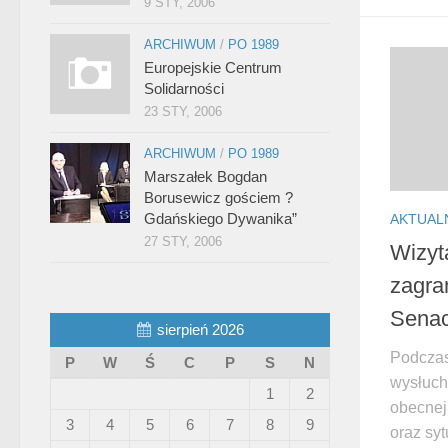
9 STY, 2006
ARCHIWUM
/
PO 1989
Europejskie Centrum
Solidarności
23 STY, 2006
ARCHIWUM
/
PO 1989
Marszałek Bogdan
Borusewicz gościem ?
Gdańskiego Dywanika”
AKTUAL
27 STY, 2006
Wizyt
zagra
Senac
sierpień 2026
Podczas
P
W
Ś
C
P
S
N
wysłucha
1
2
obecnej
3
4
5
6
7
8
9
oraz sy