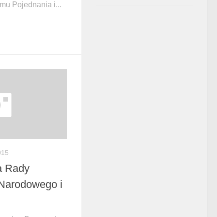
mu Pojednania i...
015
a Rady
Narodowego i