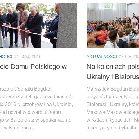
NOŚCI
21 MAJ, 2016
AKTUALNOŚCI
29 LIP, 2
cie Domu Polskiego w
Na koloniach pols
Ukrainy i Białorus
rszałek Senatu Bogdan
Marszałek Bogdan Boru
icz wraz z delegacją w dniach 21
przywiózł prezenty dla p
ja 2016 r. przebywał na Ukrainie,
Białorusi i Ukrainy, któ
ziął udział w otwarciu Domu
Makowa Mazowieckiego,
go w Barze oraz w spotkaniach z
w Kątach Rybackich. Ma
i w Kamieńcu...
dzieci, czy nie była dla..