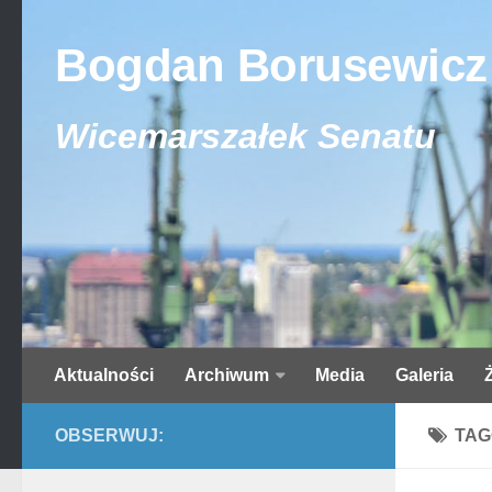
Bogdan Borusewicz
Wicemarszałek Senatu
Aktualności
Archiwum
Media
Galeria
OBSERWUJ:
TAG