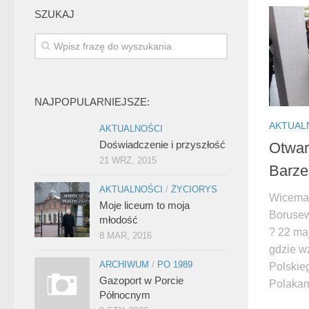
SZUKAJ
NAJPOPULARNIEJSZE:
AKTUAL
AKTUALNOŚCI
Doświadczenie i przyszłość
Otwar
21 WRZ, 2015
Barze
AKTUALNOŚCI
/
ŻYCIORYS
Wicema
Moje liceum to moja
Borusew
młodość
? 22 ma
8 MAR, 2016
gdzie w
ARCHIWUM
/
PO 1989
Polskie
Gazoport w Porcie
Polakam
Północnym