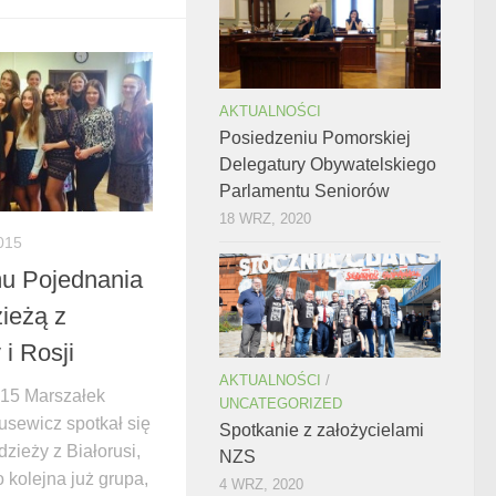
AKTUALNOŚCI
Posiedzeniu Pomorskiej
Delegatury Obywatelskiego
Parlamentu Seniorów
18 WRZ, 2020
015
u Pojednania
zieżą z
 i Rosji
AKTUALNOŚCI
/
015 Marszałek
UNCATEGORIZED
sewicz spotkał się
Spotkanie z założycielami
zieży z Białorusi,
NZS
o kolejna już grupa,
4 WRZ, 2020