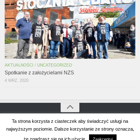
AKTUALNOŚCI
/
UNCATEGORIZED
Spotkanie z założycielami NZS
4 WRZ, 2020
Ta strona korzysta z ciasteczek aby świadczyć usługi na
Bogdan Borusewicz © 2026. Wszystkie prawa zastrzeżone
Wspierane przez
WordPress
. Szablon autorstwa
Alx
.
najwyższym poziomie. Dalsze korzystanie ze strony oznacza,
że zgadzasz się na ich użycie..
Zaakceptuj