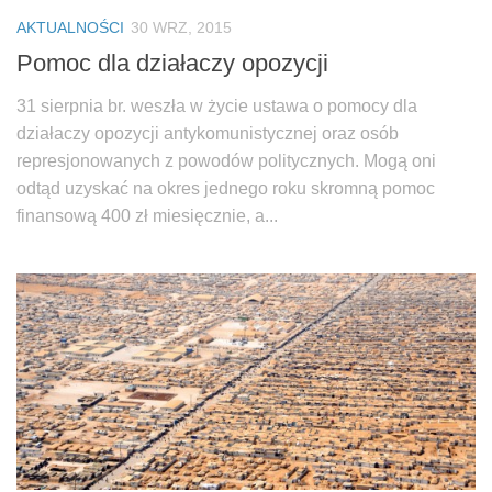
Biuro Senatorskie
AKTUALNOŚCI
30 WRZ, 2015
Polecane
Pomoc dla działaczy opozycji
Senat
31 sierpnia br. weszła w życie ustawa o pomocy dla
Platforma Obywatelska
działaczy opozycji antykomunistycznej oraz osób
Fundacja Jacka Kaczmarskiego
represjonowanych z powodów politycznych. Mogą oni
odtąd uzyskać na okres jednego roku skromną pomoc
Fundacja Batorego
finansową 400 zł miesięcznie, a...