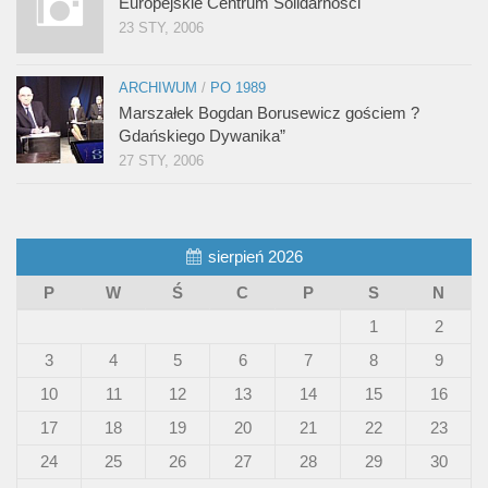
Europejskie Centrum Solidarności
23 STY, 2006
ARCHIWUM
/
PO 1989
Marszałek Bogdan Borusewicz gościem ?
Gdańskiego Dywanika”
27 STY, 2006
sierpień 2026
P
W
Ś
C
P
S
N
1
2
3
4
5
6
7
8
9
10
11
12
13
14
15
16
17
18
19
20
21
22
23
24
25
26
27
28
29
30