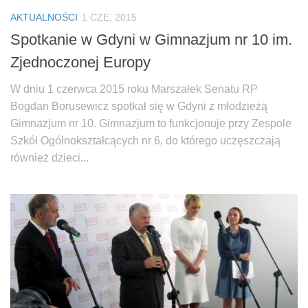
Biuro Senatorskie
AKTUALNOŚCI
1 CZE, 2015
Polecane
Spotkanie w Gdyni w Gimnazjum nr 10 im.
Senat
Zjednoczonej Europy
Platforma Obywatelska
W dniu 1 czerwca 2015 roku Marszałek Senatu RP
Fundacja Jacka Kaczmarskiego
Bogdan Borusewicz spotkał się w Gdyni z młodzieżą
Fundacja Batorego
Gimnazjum nr 10. Gimnazjum to funkcjonuje przy Zespole
Szkół Ogólnokształcących nr 6, do którego uczęszczają
również dzieci...