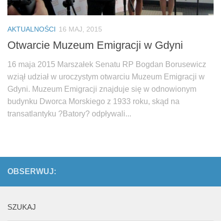
AKTUALNOŚCI
16 MAJ, 2015
Otwarcie Muzeum Emigracji w Gdyni
16 maja 2015 Marszałek Senatu RP Bogdan Borusewicz
wziął udział w uroczystym otwarciu Muzeum Emigracji w
Gdyni. Muzeum Emigracji znajduje się w odnowionym
budynku Dworca Morskiego z 1933 roku, skąd na
transatlantyku ?Batory? odpływali...
OBSERWUJ:
SZUKAJ