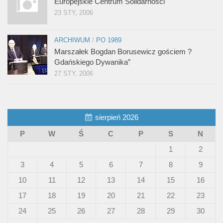
Europejskie Centrum Solidarności
23 STY, 2006
ARCHIWUM
/
PO 1989
Marszałek Bogdan Borusewicz gościem ?
Gdańskiego Dywanika”
27 STY, 2006
sierpień 2026
P
W
Ś
C
P
S
N
1
2
3
4
5
6
7
8
9
10
11
12
13
14
15
16
17
18
19
20
21
22
23
24
25
26
27
28
29
30