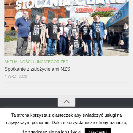
AKTUALNOŚCI
/
UNCATEGORIZED
Spotkanie z założycielami NZS
4 WRZ, 2020
Ta strona korzysta z ciasteczek aby świadczyć usługi na
Bogdan Borusewicz © 2026. Wszystkie prawa zastrzeżone
Wspierane przez
WordPress
. Szablon autorstwa
Alx
.
najwyższym poziomie. Dalsze korzystanie ze strony oznacza,
że zgadzasz się na ich użycie..
Zaakceptuj