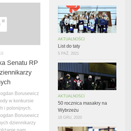
AKTUALNOŚCI
List do taty
15
5 PAŹ, 2021
ka Senatu RP
ziennikarzy
nych
Bogdan Borusewicz
AKTUALNOŚCI
ody w konkursie
50 rocznica masakry na
h i polonijnych.
Wybrzeżu
Bogdan Borusewicz
18 GRU, 2020
nych dziennikarzy
bliżanie nam