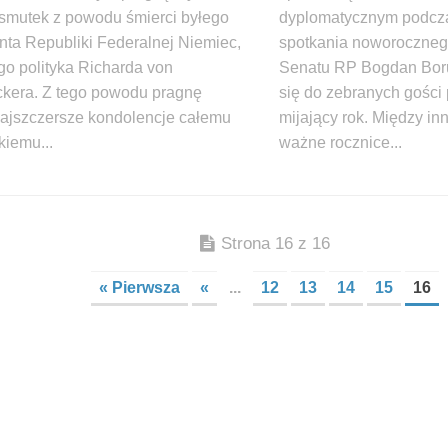
 smutek z powodu śmierci byłego
dyplomatycznym podcza
nta Republiki Federalnej Niemiec,
spotkania noworoczneg
go polityka Richarda von
Senatu RP Bogdan Bor
kera. Z tego powodu pragnę
się do zebranych gośc
najszczersze kondolencje całemu
mijający rok. Między in
kiemu...
ważne rocznice...
Strona 16 z 16
« Pierwsza
«
...
12
13
14
15
16