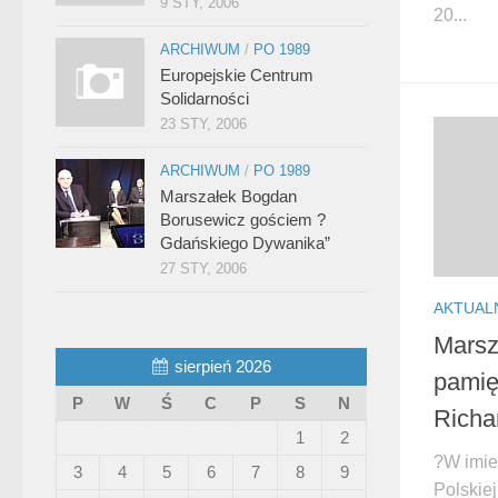
9 STY, 2006
20...
ARCHIWUM
/
PO 1989
Europejskie Centrum
Solidarności
23 STY, 2006
ARCHIWUM
/
PO 1989
Marszałek Bogdan
Borusewicz gościem ?
Gdańskiego Dywanika”
27 STY, 2006
AKTUAL
Marsz
sierpień 2026
pamię
P
W
Ś
C
P
S
N
Richa
1
2
?W imie
3
4
5
6
7
8
9
Polskie