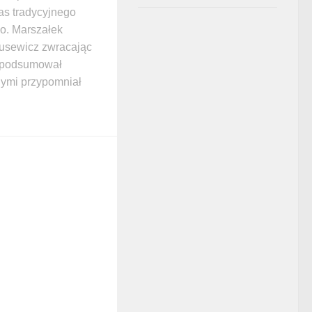
s tradycyjnego
o. Marszałek
usewicz zwracając
i podsumował
nymi przypomniał