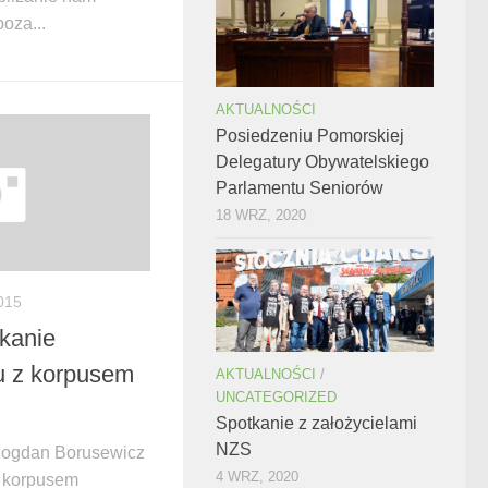
oza...
AKTUALNOŚCI
Posiedzeniu Pomorskiej
Delegatury Obywatelskiego
Parlamentu Seniorów
18 WRZ, 2020
015
kanie
u z korpusem
AKTUALNOŚCI
/
UNCATEGORIZED
Spotkanie z założycielami
NZS
Bogdan Borusewicz
4 WRZ, 2020
z korpusem