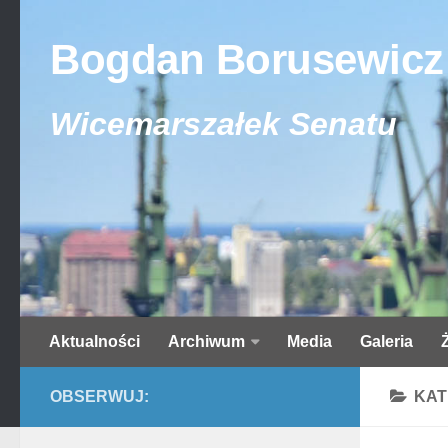
Bogdan Borusewicz
Wicemarszałek Senatu
Aktualności
Archiwum
Media
Galeria
OBSERWUJ:
KAT