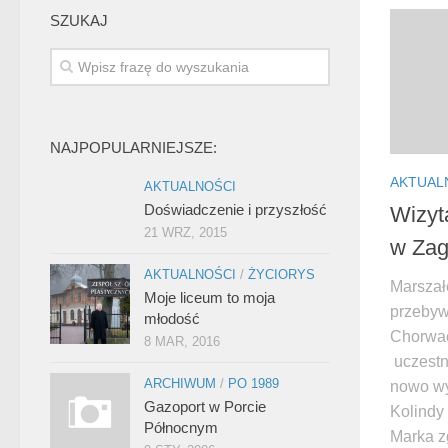
SZUKAJ
NAJPOPULARNIEJSZE:
AKTUAL
AKTUALNOŚCI
Doświadczenie i przyszłość
Wizyt
21 WRZ, 2015
w Zag
AKTUALNOŚCI
/
ŻYCIORYS
Marszał
Moje liceum to moja
przebyw
młodość
Chorwac
8 MAR, 2016
uczestn
ARCHIWUM
/
PO 1989
nowo wy
Gazoport w Porcie
Kolindy 
Północnym
Marka z