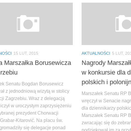
NOŚCI
15 LUT, 2015
AKTUALNOŚCI
5 LUT, 20
a Marszałka Borusewicza
Nagrody Marszał
rzebiu
w konkursie dla d
polskich i polonij
ek Senatu Bogdan Borusewicz
ał z jednodniową wizytą w stolicy
Marszałek Senatu RP 
ji Zagrzebiu. Wraz z delegacją
wręczył w Senacie nagr
iczył w uroczystym zaprzysiężeniu
dla dziennikarzy polskic
branej prezydent Chorwacji
Marszałek Senatu RP 
Grabar-Kitarović. Na placu św.
zwracając się do zebra
gromadziły się delegacje ponad
podziękował im za przy