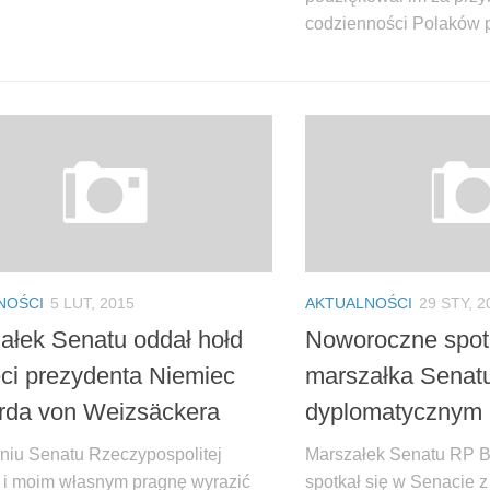
codzienności Polaków p
NOŚCI
5 LUT, 2015
AKTUALNOŚCI
29 STY, 2
ałek Senatu oddał hołd
Noworoczne spot
ci prezydenta Niemiec
marszałka Senat
rda von Weizsäckera
dyplomatycznym
niu Senatu Rzeczypospolitej
Marszałek Senatu RP 
j i moim własnym pragnę wyrazić
spotkał się w Senacie 