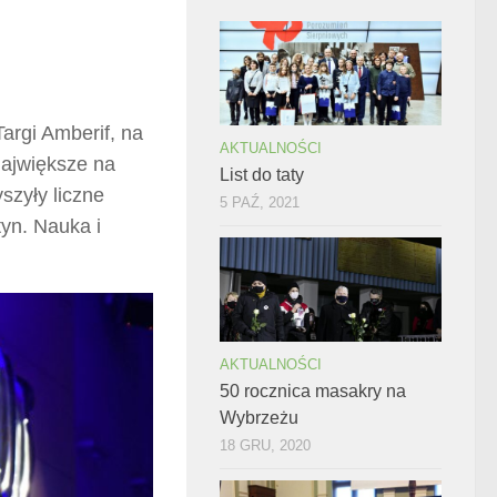
argi Amberif, na
AKTUALNOŚCI
największe na
List do taty
szyły liczne
5 PAŹ, 2021
yn. Nauka i
AKTUALNOŚCI
50 rocznica masakry na
Wybrzeżu
18 GRU, 2020