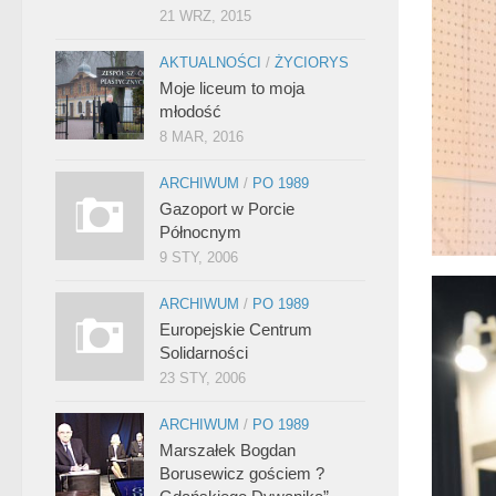
21 WRZ, 2015
AKTUALNOŚCI
/
ŻYCIORYS
Moje liceum to moja
młodość
8 MAR, 2016
ARCHIWUM
/
PO 1989
Gazoport w Porcie
Północnym
9 STY, 2006
ARCHIWUM
/
PO 1989
Europejskie Centrum
Solidarności
23 STY, 2006
ARCHIWUM
/
PO 1989
Marszałek Bogdan
Borusewicz gościem ?