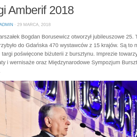
gi Amberif 2018
ADMIN
· 29 MARCA, 2018
rszałek Bogdan Borusewicz otworzył jubileuszowe 25. T
przybyło do Gdańska 470 wystawców z 15 krajów. Są to 
 targi poświęcone biżuterii z bursztynu. Imprezie towarzy
aty i wernisaże oraz Międzynarodowe Sympozjum Burszt
.