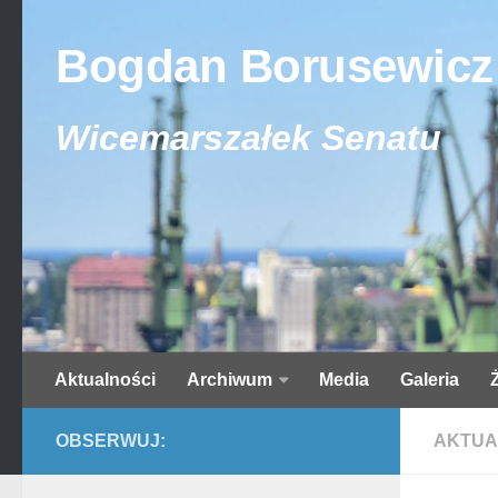
Bogdan Borusewicz
Wicemarszałek Senatu
Aktualności
Archiwum
Media
Galeria
OBSERWUJ:
AKTUA