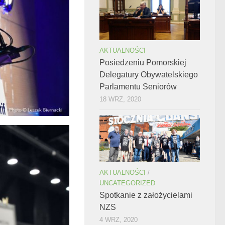
AKTUALNOŚCI
Posiedzeniu Pomorskiej
Delegatury Obywatelskiego
Parlamentu Seniorów
18 WRZ, 2020
AKTUALNOŚCI
/
UNCATEGORIZED
Spotkanie z założycielami
NZS
4 WRZ, 2020