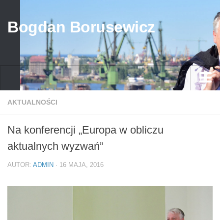
Bogdan Borusewicz
Aktualności
AKTUALNOŚCI
Archiwum
Na konferencji „Europa w obliczu
przed 1989
aktualnych wyzwań”
po 1989
AUTOR:
ADMIN
· 16 MAJA, 2016
Media
Galeria
Życiorys