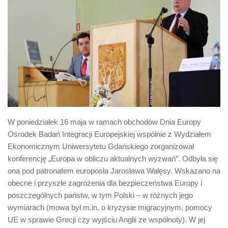
Biuro Senatorskie
Polecane
Senat
Platforma Obywatelska
Fundacja Jacka Kaczmarskiego
Fundacja Batorego
W poniedziałek 16 maja w ramach obchodów Dnia Europy
Ośrodek Badań Integracji Europejskiej wspólnie z Wydziałem
Ekonomicznym Uniwersytetu Gdańskiego zorganizował
konferencję „Europa w obliczu aktualnych wyzwań”. Odbyła się
ona pod patronatem europosła Jarosława Wałęsy. Wskazano na
obecne i przyszłe zagrożenia dla bezpieczeństwa Europy i
poszczególnych państw, w tym Polski – w różnych jego
wymiarach (mowa był m.in. o kryzysie migracyjnym, pomocy
UE w sprawie Grecji czy wyjściu
Anglii ze wspólnoty). W jej