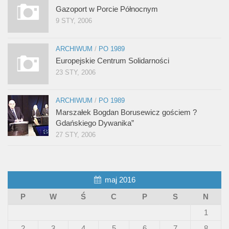
Gazoport w Porcie Północnym
9 STY, 2006
ARCHIWUM
/
PO 1989
Europejskie Centrum Solidarności
23 STY, 2006
ARCHIWUM
/
PO 1989
Marszałek Bogdan Borusewicz gościem ?
Gdańskiego Dywanika”
27 STY, 2006
maj 2016
P
W
Ś
C
P
S
N
1
2
3
4
5
6
7
8