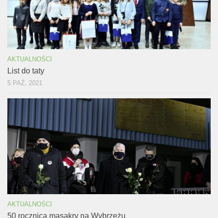
AKTUALNOŚCI
List do taty
5 PAŹ, 2021
AKTUALNOŚCI
50 rocznica masakry na Wybrzeżu