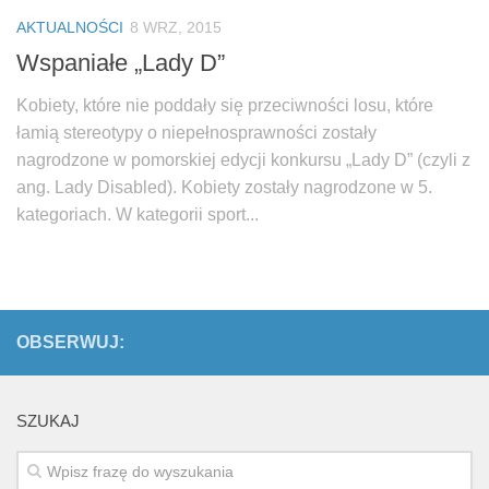
Biuro Senatorskie
AKTUALNOŚCI
8 WRZ, 2015
Polecane
Wspaniałe „Lady D”
Senat
Kobiety, które nie poddały się przeciwności losu, które
Platforma Obywatelska
łamią stereotypy o niepełnosprawności zostały
Fundacja Jacka Kaczmarskiego
nagrodzone w pomorskiej edycji konkursu „Lady D” (czyli z
ang. Lady Disabled). Kobiety zostały nagrodzone w 5.
Fundacja Batorego
kategoriach. W kategorii sport...
OBSERWUJ:
SZUKAJ