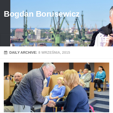
Bogdan Borusewicz
Aktualności
DAILY ARCHIVE:
8 WRZEŚNIA, 2015
Archiwum
przed 1989
po 1989
Media
Galeria
Życiorys