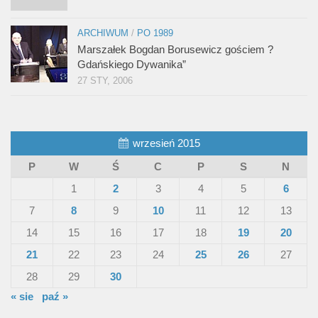
ARCHIWUM
/
PO 1989
Marszałek Bogdan Borusewicz gościem ?
Gdańskiego Dywanika”
27 STY, 2006
wrzesień 2015
P
W
Ś
C
P
S
N
1
2
3
4
5
6
7
8
9
10
11
12
13
14
15
16
17
18
19
20
21
22
23
24
25
26
27
28
29
30
« sie
paź »