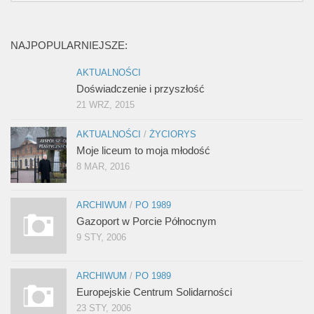
NAJPOPULARNIEJSZE:
AKTUALNOŚCI
Doświadczenie i przyszłość
21 WRZ, 2015
AKTUALNOŚCI
/
ŻYCIORYS
Moje liceum to moja młodość
8 MAR, 2016
ARCHIWUM
/
PO 1989
Gazoport w Porcie Północnym
9 STY, 2006
ARCHIWUM
/
PO 1989
Europejskie Centrum Solidarności
23 STY, 2006