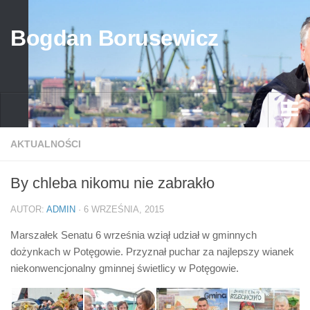
Bogdan Borusewicz
Aktualności
AKTUALNOŚCI
Archiwum
By chleba nikomu nie zabrakło
przed 1989
AUTOR:
ADMIN
· 6 WRZEŚNIA, 2015
po 1989
Marszałek Senatu 6 września wziął udział w gminnych
Media
dożynkach w Potęgowie. Przyznał puchar za najlepszy wianek
Galeria
niekonwencjonalny gminnej świetlicy w Potęgowie.
Życiorys