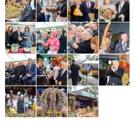
Biuro Senatorskie
Polecane
Senat
Platforma Obywatelska
Fundacja Jacka Kaczmarskiego
Fundacja Batorego