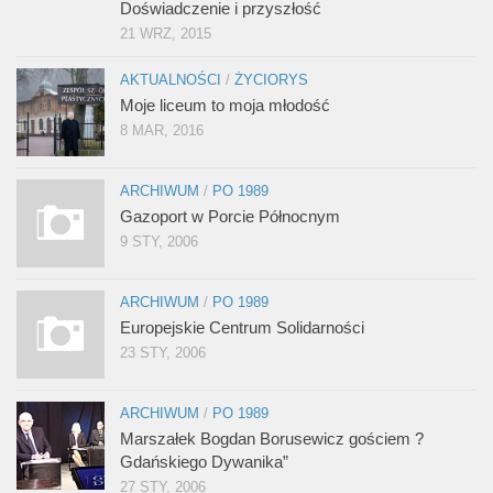
Doświadczenie i przyszłość
21 WRZ, 2015
AKTUALNOŚCI
/
ŻYCIORYS
Moje liceum to moja młodość
8 MAR, 2016
ARCHIWUM
/
PO 1989
Gazoport w Porcie Północnym
9 STY, 2006
ARCHIWUM
/
PO 1989
Europejskie Centrum Solidarności
23 STY, 2006
ARCHIWUM
/
PO 1989
Marszałek Bogdan Borusewicz gościem ?
Gdańskiego Dywanika”
27 STY, 2006