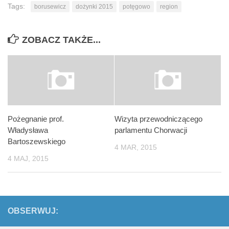
Tags:
borusewicz
dożynki 2015
potęgowo
region
ZOBACZ TAKŻE...
Pożegnanie prof.
Wizyta przewodniczącego
Władysława
parlamentu Chorwacji
Bartoszewskiego
4 MAR, 2015
4 MAJ, 2015
OBSERWUJ: