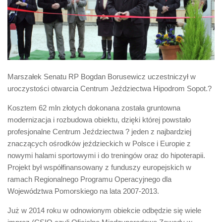
Biuro Senatorskie
Polecane
Senat
Platforma Obywatelska
Fundacja Jacka Kaczmarskiego
Marszałek Senatu RP Bogdan Borusewicz uczestniczył w
Fundacja Batorego
uroczystości otwarcia Centrum Jeździectwa Hipodrom Sopot.?
Kosztem 62 mln złotych dokonana została gruntowna
modernizacja i rozbudowa obiektu, dzięki której powstało
profesjonalne Centrum Jeździectwa ? jeden z najbardziej
znaczących ośrodków jeździeckich w Polsce i Europie z
nowymi halami sportowymi i do treningów oraz do hipoterapii.
Projekt był współfinansowany z funduszy europejskich w
ramach Regionalnego Programu Operacyjnego dla
Województwa Pomorskiego na lata 2007-2013.
Już w 2014 roku w odnowionym obiekcie odbędzie się wiele