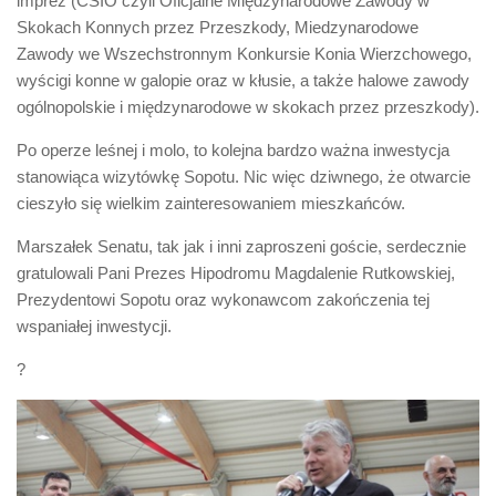
imprez (CSIO czyli Oficjalne Międzynarodowe Zawody w
Skokach Konnych przez Przeszkody, Miedzynarodowe
Zawody we Wszechstronnym Konkursie Konia Wierzchowego,
wyścigi konne w galopie oraz w kłusie, a także halowe zawody
ogólnopolskie i międzynarodowe w skokach przez przeszkody).
Po operze leśnej i molo, to kolejna bardzo ważna inwestycja
stanowiąca wizytówkę Sopotu. Nic więc dziwnego, że otwarcie
cieszyło się wielkim zainteresowaniem mieszkańców.
Marszałek Senatu, tak jak i inni zaproszeni goście, serdecznie
gratulowali Pani Prezes Hipodromu Magdalenie Rutkowskiej,
Prezydentowi Sopotu oraz wykonawcom zakończenia tej
wspaniałej inwestycji.
?