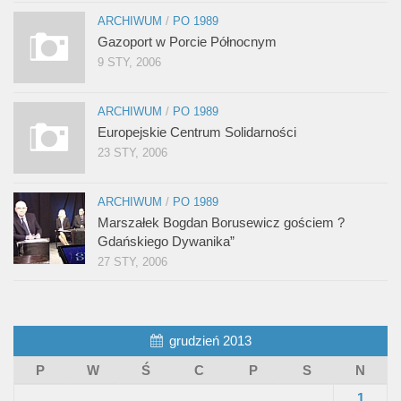
ARCHIWUM
/
PO 1989
Gazoport w Porcie Północnym
9 STY, 2006
ARCHIWUM
/
PO 1989
Europejskie Centrum Solidarności
23 STY, 2006
ARCHIWUM
/
PO 1989
Marszałek Bogdan Borusewicz gościem ?
Gdańskiego Dywanika”
27 STY, 2006
grudzień 2013
P
W
Ś
C
P
S
N
1