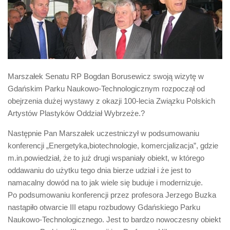
Biuro Senatorskie
Polecane
Senat
Platforma Obywatelska
Fundacja Jacka Kaczmarskiego
Marszałek Senatu RP Bogdan Borusewicz swoją wizytę w
Gdańskim Parku Naukowo-Technologicznym rozpoczął od
Fundacja Batorego
obejrzenia dużej wystawy z okazji 100-lecia Związku Polskich
Artystów Plastyków Oddział Wybrzeże.?
Następnie Pan Marszałek uczestniczył w podsumowaniu
konferencji „Energetyka,biotechnologie, komercjalizacja”, gdzie
m.in.powiedział, że to już drugi wspaniały obiekt, w którego
oddawaniu do użytku tego dnia bierze udział i że jest to
namacalny dowód na to jak wiele się buduje i modernizuje.
Po podsumowaniu konferencji przez profesora Jerzego Buzka
nastąpiło otwarcie III etapu rozbudowy Gdańskiego Parku
Naukowo-Technologicznego. Jest to bardzo nowoczesny obiekt