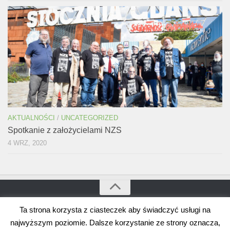
AKTUALNOŚCI
/
UNCATEGORIZED
Spotkanie z założycielami NZS
4 WRZ, 2020
Ta strona korzysta z ciasteczek aby świadczyć usługi na
Bogdan Borusewicz © 2026. Wszystkie prawa zastrzeżone
Wspierane przez
WordPress
. Szablon autorstwa
Alx
.
najwyższym poziomie. Dalsze korzystanie ze strony oznacza,