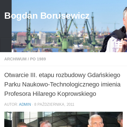
Bogdan Borusewicz
Aktualności
ARCHIWUM
/
PO 1989
Archiwum
Otwarcie III. etapu rozbudowy Gdańskiego
przed 1989
Parku Naukowo-Technologicznego imienia
po 1989
Profesora Hilarego Koprowskiego
Media
AUTOR:
ADMIN
· 8 PAŹDZIERNIKA, 2011
Galeria
Życiorys