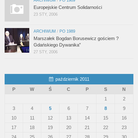
ARCHIWUM
/
PO 1989
Europejskie Centrum Solidarności
23 STY, 2006
ARCHIWUM
/
PO 1989
Marszałek Bogdan Borusewicz gościem ?
Gdańskiego Dywanika”
27 STY, 2006
październik 2011
P
W
Ś
C
P
S
N
1
2
3
4
5
6
7
8
9
10
11
12
13
14
15
16
17
18
19
20
21
22
23
24
25
26
27
28
29
30