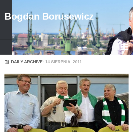
Bogdan Borusewicz
Aktualności
DAILY ARCHIVE:
14 SIERPNIA, 2011
Archiwum
przed 1989
po 1989
Media
Galeria
Życiorys