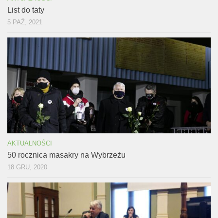
List do taty
5 PAŹ, 2021
AKTUALNOŚCI
50 rocznica masakry na Wybrzeżu
18 GRU, 2020