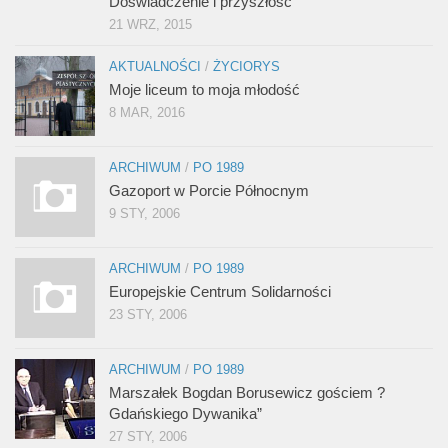
Doświadczenie i przyszłość
21 WRZ, 2015
AKTUALNOŚCI
/
ŻYCIORYS
Moje liceum to moja młodość
8 MAR, 2016
ARCHIWUM
/
PO 1989
Gazoport w Porcie Północnym
9 STY, 2006
ARCHIWUM
/
PO 1989
Europejskie Centrum Solidarności
23 STY, 2006
ARCHIWUM
/
PO 1989
Marszałek Bogdan Borusewicz gościem ?
Gdańskiego Dywanika”
27 STY, 2006