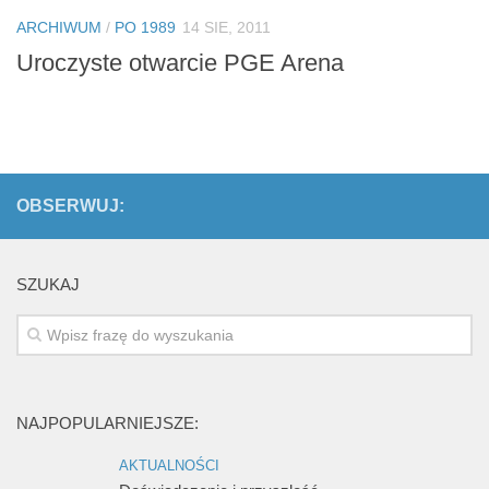
Biuro Senatorskie
ARCHIWUM
/
PO 1989
14 SIE, 2011
Polecane
Uroczyste otwarcie PGE Arena
Senat
Platforma Obywatelska
Fundacja Jacka Kaczmarskiego
Fundacja Batorego
OBSERWUJ:
SZUKAJ
NAJPOPULARNIEJSZE:
AKTUALNOŚCI