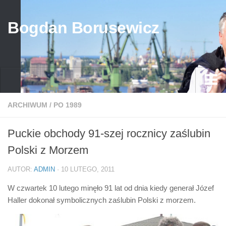
Bogdan Borusewicz
Aktualności
ARCHIWUM
/
PO 1989
Archiwum
Puckie obchody 91-szej rocznicy zaślubin
przed 1989
Polski z Morzem
po 1989
AUTOR:
ADMIN
· 10 LUTEGO, 2011
Media
W czwartek 10 lutego minęło 91 lat od dnia kiedy generał Józef
Galeria
Haller dokonał symbolicznych zaślubin Polski z morzem.
Życiorys