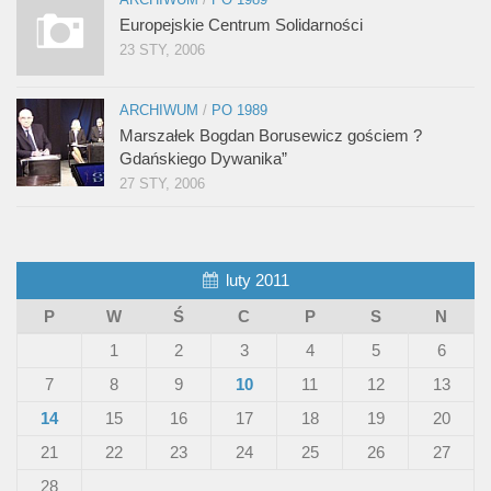
Europejskie Centrum Solidarności
23 STY, 2006
ARCHIWUM
/
PO 1989
Marszałek Bogdan Borusewicz gościem ?
Gdańskiego Dywanika”
27 STY, 2006
luty 2011
P
W
Ś
C
P
S
N
1
2
3
4
5
6
7
8
9
10
11
12
13
14
15
16
17
18
19
20
21
22
23
24
25
26
27
28