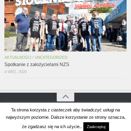
AKTUALNOŚCI
/
UNCATEGORIZED
Spotkanie z założycielami NZS
4 WRZ, 2020
Ta strona korzysta z ciasteczek aby świadczyć usługi na
Bogdan Borusewicz © 2026. Wszystkie prawa zastrzeżone
Wspierane przez
WordPress
. Szablon autorstwa
Alx
.
najwyższym poziomie. Dalsze korzystanie ze strony oznacza,
że zgadzasz się na ich użycie..
Zaakceptuj