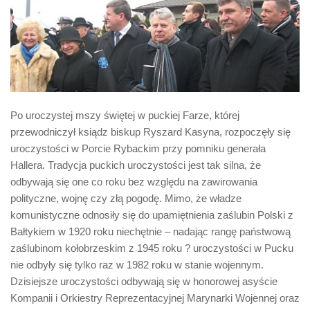
Biuro Senatorskie
Polecane
Senat
Platforma Obywatelska
Fundacja Jacka Kaczmarskiego
Po uroczystej mszy świętej w puckiej Farze, której
Fundacja Batorego
przewodniczył ksiądz biskup Ryszard Kasyna, rozpoczęły się
uroczystości w Porcie Rybackim przy pomniku generała
Hallera. Tradycja puckich uroczystości jest tak silna, że
odbywają się one co roku bez względu na zawirowania
polityczne, wojnę czy złą pogodę. Mimo, że władze
komunistyczne odnosiły się do upamiętnienia zaślubin Polski z
Bałtykiem w 1920 roku niechętnie – nadając rangę państwową
zaślubinom kołobrzeskim z 1945 roku ? uroczystości w Pucku
nie odbyły się tylko raz w 1982 roku w stanie wojennym.
Dzisiejsze uroczystości odbywają się w honorowej asyście
Kompanii i Orkiestry Reprezentacyjnej Marynarki Wojennej oraz