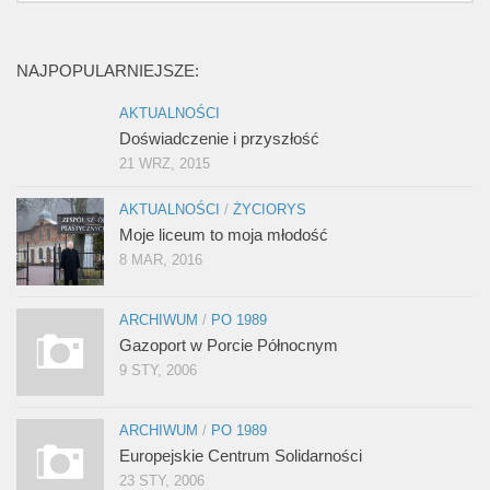
NAJPOPULARNIEJSZE:
AKTUALNOŚCI
Doświadczenie i przyszłość
21 WRZ, 2015
AKTUALNOŚCI
/
ŻYCIORYS
Moje liceum to moja młodość
8 MAR, 2016
ARCHIWUM
/
PO 1989
Gazoport w Porcie Północnym
9 STY, 2006
ARCHIWUM
/
PO 1989
Europejskie Centrum Solidarności
23 STY, 2006