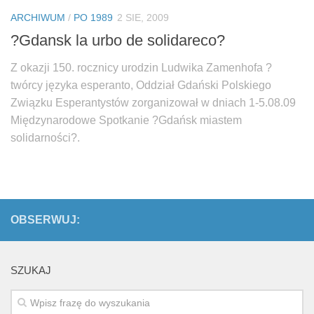
Biuro Senatorskie
ARCHIWUM
/
PO 1989
2 SIE, 2009
Polecane
?Gdansk la urbo de solidareco?
Senat
Z okazji 150. rocznicy urodzin Ludwika Zamenhofa ?
Platforma Obywatelska
twórcy języka esperanto, Oddział Gdański Polskiego
Fundacja Jacka Kaczmarskiego
Związku Esperantystów zorganizował w dniach 1-5.08.09
Międzynarodowe Spotkanie ?Gdańsk miastem
Fundacja Batorego
solidarności?.
OBSERWUJ:
SZUKAJ