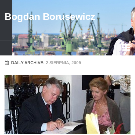
Bogdan Borusewicz
Aktualności
DAILY ARCHIVE:
2 SIERPNIA, 2009
Archiwum
przed 1989
po 1989
Media
Galeria
Życiorys