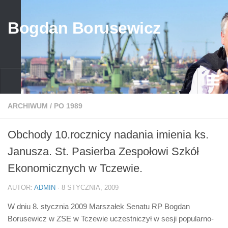
Bogdan Borusewicz
Aktualności
ARCHIWUM
/
PO 1989
Archiwum
Obchody 10.rocznicy nadania imienia ks.
przed 1989
Janusza. St. Pasierba Zespołowi Szkół
po 1989
Ekonomicznych w Tczewie.
Media
AUTOR:
ADMIN
· 8 STYCZNIA, 2009
Galeria
W dniu 8. stycznia 2009 Marszałek Senatu RP Bogdan
Życiorys
Borusewicz w ZSE w Tczewie uczestniczył w sesji popularno-