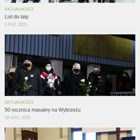
AKTUALNOŚCI
List do taty
5 PAŹ, 2021
AKTUALNOŚCI
50 rocznica masakry na Wybrzeżu
18 GRU, 2020