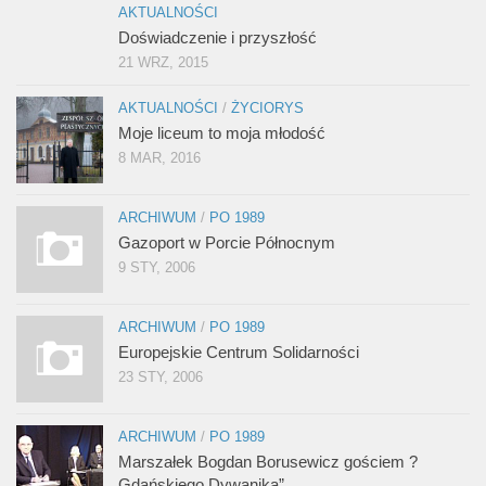
AKTUALNOŚCI
Doświadczenie i przyszłość
21 WRZ, 2015
AKTUALNOŚCI
/
ŻYCIORYS
Moje liceum to moja młodość
8 MAR, 2016
ARCHIWUM
/
PO 1989
Gazoport w Porcie Północnym
9 STY, 2006
ARCHIWUM
/
PO 1989
Europejskie Centrum Solidarności
23 STY, 2006
ARCHIWUM
/
PO 1989
Marszałek Bogdan Borusewicz gościem ?
Gdańskiego Dywanika”