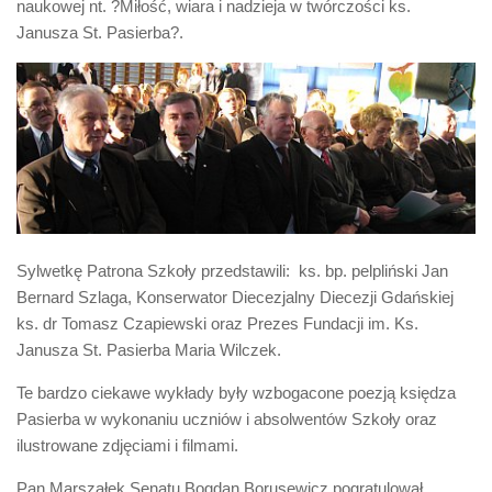
naukowej nt. ?Miłość, wiara i nadzieja w twórczości ks.
Biuro Senatorskie
Janusza St. Pasierba?.
Polecane
Senat
Platforma Obywatelska
Fundacja Jacka Kaczmarskiego
Fundacja Batorego
Sylwetkę Patrona Szkoły przedstawili: ks. bp. pelpliński Jan
Bernard Szlaga, Konserwator Diecezjalny Diecezji Gdańskiej
ks. dr Tomasz Czapiewski oraz Prezes Fundacji im. Ks.
Janusza St. Pasierba Maria Wilczek.
Te bardzo ciekawe wykłady były wzbogacone poezją księdza
Pasierba w wykonaniu uczniów i absolwentów Szkoły oraz
ilustrowane zdjęciami i filmami.
Pan Marszałek Senatu Bogdan Borusewicz pogratulował