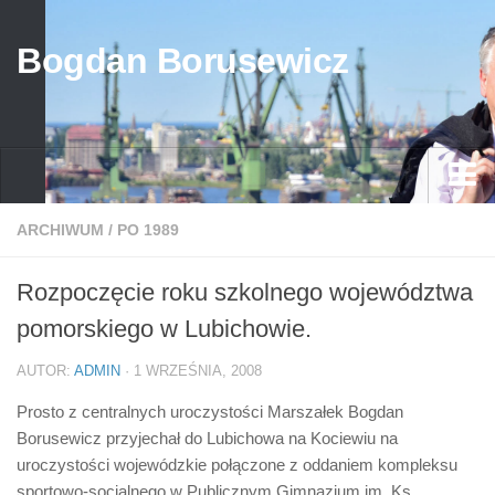
Bogdan Borusewicz
Aktualności
ARCHIWUM
/
PO 1989
Archiwum
Rozpoczęcie roku szkolnego województwa
przed 1989
pomorskiego w Lubichowie.
po 1989
AUTOR:
ADMIN
· 1 WRZEŚNIA, 2008
Media
Prosto z centralnych uroczystości Marszałek Bogdan
Galeria
Borusewicz przyjechał do Lubichowa na Kociewiu na
Życiorys
uroczystości wojewódzkie połączone z oddaniem kompleksu
sportowo-socjalnego w Publicznym Gimnazjum im. Ks.