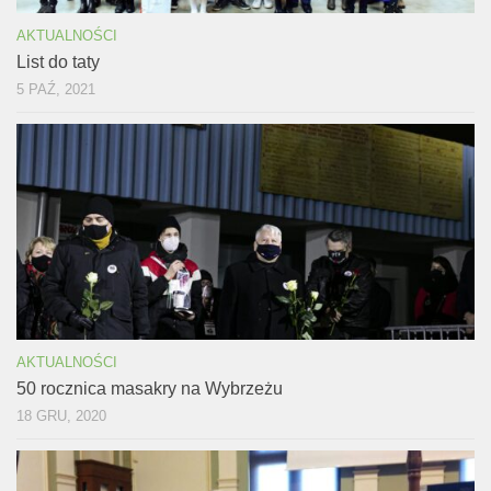
AKTUALNOŚCI
List do taty
5 PAŹ, 2021
AKTUALNOŚCI
50 rocznica masakry na Wybrzeżu
18 GRU, 2020