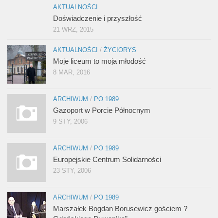
AKTUALNOŚCI
Doświadczenie i przyszłość
21 WRZ, 2015
AKTUALNOŚCI
/
ŻYCIORYS
Moje liceum to moja młodość
8 MAR, 2016
ARCHIWUM
/
PO 1989
Gazoport w Porcie Północnym
9 STY, 2006
ARCHIWUM
/
PO 1989
Europejskie Centrum Solidarności
23 STY, 2006
ARCHIWUM
/
PO 1989
Marszałek Bogdan Borusewicz gościem ?