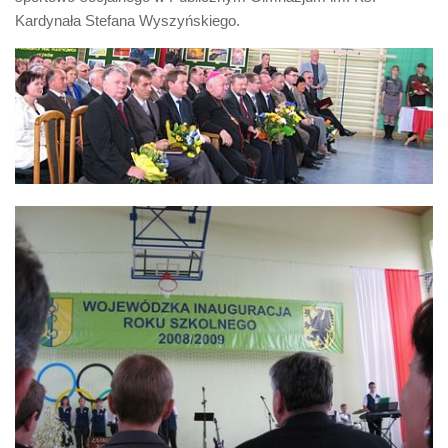
Biuro Senatorskie
Kardynała Stefana Wyszyńskiego.
Polecane
Senat
Platforma Obywatelska
Fundacja Jacka Kaczmarskiego
Fundacja Batorego