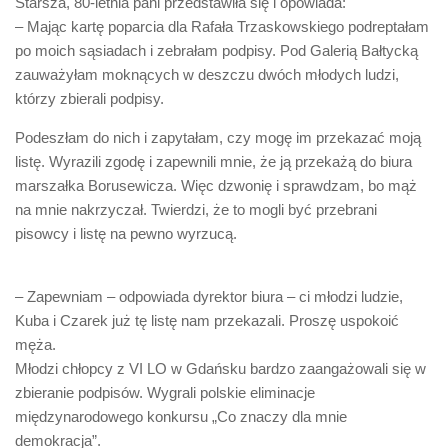
Starsza, 80-letnia pani przedstawiła się i opowiada:
Biuro Senatorskie
– Mając kartę poparcia dla Rafała Trzaskowskiego podreptałam
Polecane
po moich sąsiadach i zebrałam podpisy. Pod Galerią Bałtycką
zauważyłam moknących w deszczu dwóch młodych ludzi,
Senat
którzy zbierali podpisy.
Platforma Obywatelska
Podeszłam do nich i zapytałam, czy mogę im przekazać moją
Fundacja Jacka Kaczmarskiego
listę. Wyrazili zgodę i zapewnili mnie, że ją przekażą do biura
Fundacja Batorego
marszałka Borusewicza. Więc dzwonię i sprawdzam, bo mąż
na mnie nakrzyczał. Twierdzi, że to mogli być przebrani
pisowcy i listę na pewno wyrzucą.
– Zapewniam – odpowiada dyrektor biura – ci młodzi ludzie,
Kuba i Czarek już tę listę nam przekazali. Proszę uspokoić
męża.
Młodzi chłopcy z VI LO w Gdańsku bardzo zaangażowali się w
zbieranie podpisów. Wygrali polskie eliminacje
międzynarodowego konkursu „Co znaczy dla mnie
demokracja”.