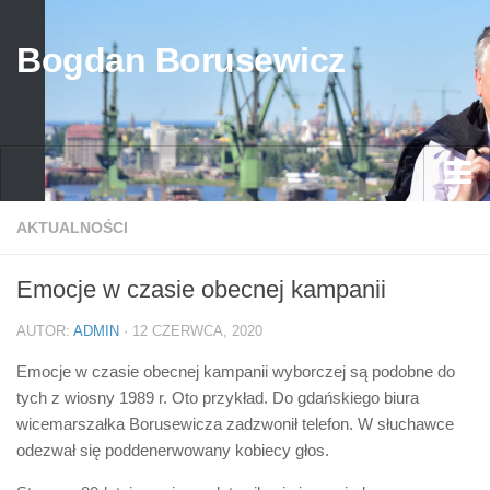
Bogdan Borusewicz
Aktualności
AKTUALNOŚCI
Archiwum
Emocje w czasie obecnej kampanii
przed 1989
AUTOR:
ADMIN
· 12 CZERWCA, 2020
po 1989
Emocje w czasie obecnej kampanii wyborczej są podobne do
Media
tych z wiosny 1989 r. Oto przykład. Do gdańskiego biura
Galeria
wicemarszałka Borusewicza zadzwonił telefon. W słuchawce
odezwał się poddenerwowany kobiecy głos.
Życiorys