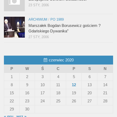
23 STY, 2006
ARCHIWUM
/
PO 1989
Marszałek Bogdan Borusewicz gościem ?
Gdańskiego Dywanika”
27 STY, 2006
czerwiec 2020
P
W
Ś
C
P
S
N
1
2
3
4
5
6
7
8
9
10
11
12
13
14
15
16
17
18
19
20
21
22
23
24
25
26
27
28
29
30
« gru
wrz »