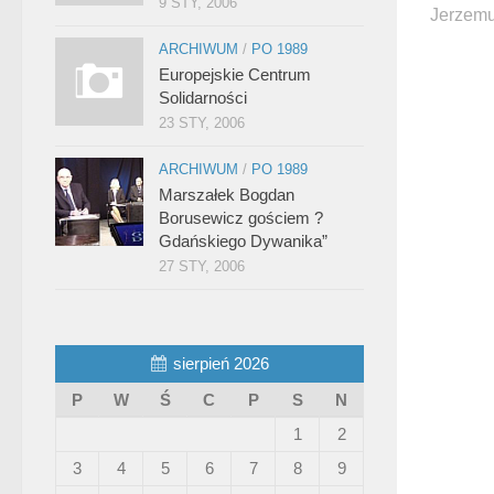
9 STY, 2006
Jerzemu
ARCHIWUM
/
PO 1989
Europejskie Centrum
Solidarności
23 STY, 2006
ARCHIWUM
/
PO 1989
Marszałek Bogdan
Borusewicz gościem ?
Gdańskiego Dywanika”
27 STY, 2006
sierpień 2026
P
W
Ś
C
P
S
N
1
2
3
4
5
6
7
8
9