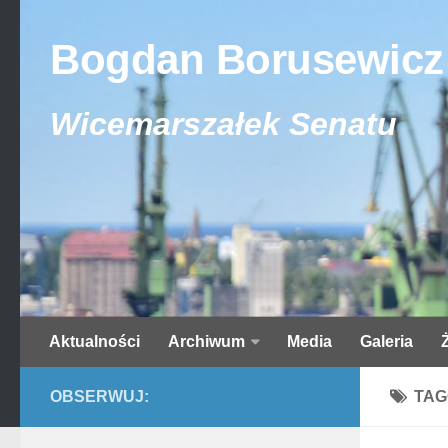
Bogdan Borusewicz
Wicemarszałek Senatu
Aktualności
Archiwum
Media
Galeria
OBSERWUJ:
TAG