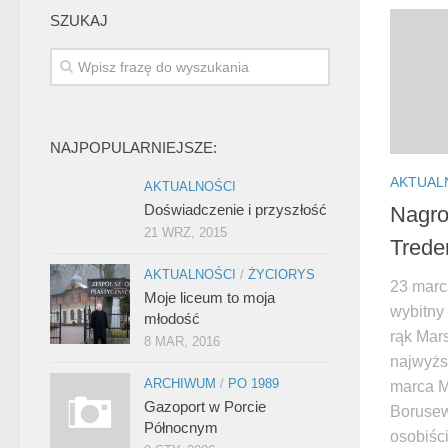
SZUKAJ
NAJPOPULARNIEJSZE:
AKTUAL
AKTUALNOŚCI
Doświadczenie i przyszłość
Nagro
21 WRZ, 2015
Trede
AKTUALNOŚCI
/
ŻYCIORYS
23 marc
Moje liceum to moja
wybitny
młodość
rąk Mar
8 MAR, 2016
najwyżs
ARCHIWUM
/
PO 1989
marca M
Gazoport w Porcie
Borusew
Północnym
osobiśc