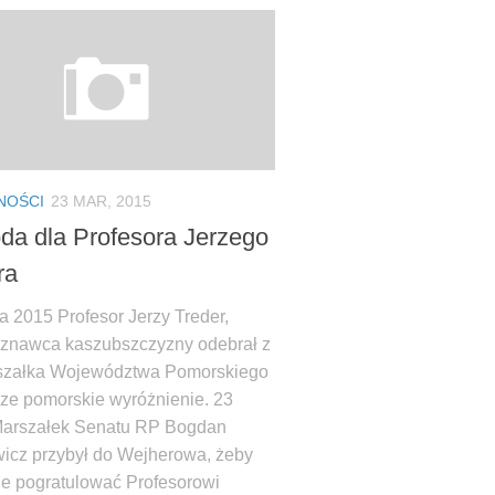
NOŚCI
23 MAR, 2015
da dla Profesora Jerzego
ra
a 2015 Profesor Jerzy Treder,
 znawca kaszubszczyzny odebrał z
szałka Województwa Pomorskiego
ze pomorskie wyróżnienie. 23
arszałek Senatu RP Bogdan
icz przybył do Wejherowa, żeby
ie pogratulować Profesorowi